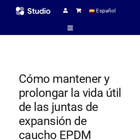
Skip
Español
to
content
Toggle
Navigation
Página de i
Cómo mantener y
Artículos té
prolongar la vida útil
Todos los pr
de las juntas de
expansión de
Servici
caucho EPDM