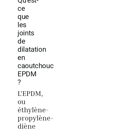
Qu’est-
ce
que
les
joints
de
dilatation
en
caoutchouc
EPDM
?
L’EPDM,
ou
éthylène-
propylène-
diène