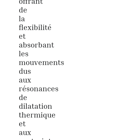
offrant
de
la
flexibilité
et
absorbant
les
mouvements
dus
aux
résonances
de
dilatation
thermique
et
aux