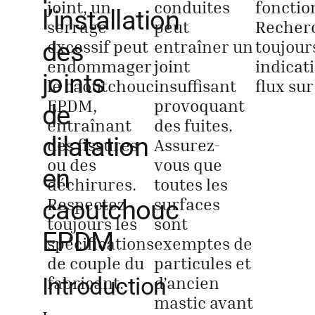
joint, un
conduites
foncti
l’installation
serrage
peut
Recher
Obtenir un
des
excessif peut
entraîner un
toujours
endommager
joint
indicat
joints
le caoutchouc
insuffisant
flux sur 
EPDM,
provoquant
de
entraînant
des fuites.
dilatation
des fissures
Assurez-
ou des
vous que
en
déchirures.
toutes les
Respectez
surfaces
caoutchouc
toujours les
sont
EPDM
spécifications
exemptes de
de couple du
particules et
Introduction
fabricant.
d’ancien
mastic avant