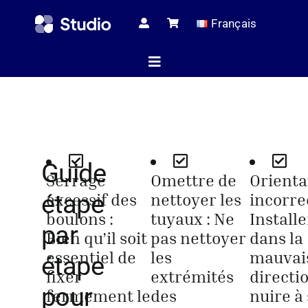
Skip
Français
to
content
Toggle
Navigation
Page d’ac
Guide
Articles tec
Serrage
Omettre de
Orienta
étape
excessif des
nettoyer les
incorrec
boulons :
tuyaux : Ne
Installe
Tous les pr
par
Bien qu’il soit
pas nettoyer
dans la
essentiel de
les
mauvai
étape
fixer
extrémités
directi
Le serv
pour
fermement le
des
nuire à