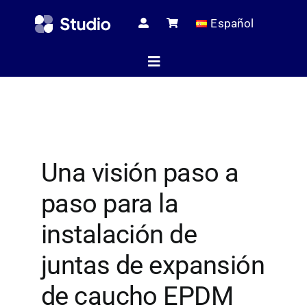
Skip
Español
to
content
Toggle
Navigation
Página de i
Una visión paso a
Artículos té
paso para la
Todos los pr
instalación de
juntas de expansión
Servici
de caucho EPDM