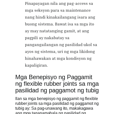
Pinapayagan nila ang pag-access sa
mga seksyon para sa maintenance
nang hindi kinakailangang isara ang
buong sistema. Bawat isa sa mga ito
ay may natatanging gamit, at ang
pagpili ay nakabatay sa
pangangailangan ng pasilidad ukol sa
ayos ng sistema, uri ng mga likidong
hinahawakan at mga kondisyon ng
kapaligiran.
Mga Benepisyo ng Paggamit
ng flexible rubber joints sa mga
pasilidad ng paggamot ng tubig
Ilan sa mga benepisyo ng paggamit ng flexible
rubber joints sa mga pasilidad ng paggamot ng
tubig ay: Sa pag-unawang ito, makakagawa
ang mga tagapamahala ng pasilidad ng