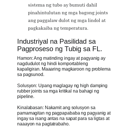
sistema ng tubo ay bumuti dahil
pinahintulutan ng mga bagong joints
ang paggalaw dulot ng mga lindol at
pagkakaiba ng temperatura.
Industriyal na Pasilidad sa
Pagproseso ng Tubig sa FL.
Hamon: Ang matinding ingay at pagyanig ay
nagdudulot ng hindi komportableng
kapaligiran. Maaaring magkaroon ng problema
sa pagsunod.
Solusyon: Upang maglagay ng high damping
rubber joints sa mga kritikal na bahagi ng
pipeline.
Kinalabasan: Nakamit ang solusyon sa
pamamagitan ng pagpapababa ng pagyanig at
ingay sa isang antas na sapat para sa ligtas at
naaayon na pagtatrabaho.