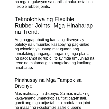
na mga regulasyon sa napili at naka-install na
flexible rubber joints.
Teknolohiya ng Flexible
Rubber Joints: Mga Hinaharap
na Trend.
Ang pagpapabuti ng kanilang disenyo ay
patuloy na umuunlad kasabay ng pag-unlad
ng teknolohiya upang matugunan ang
lumalaking pangangailangan ng mga planta
ng paggamot ng tubig. Ito ay mga umuunlad na
trend na malamang na magtakda ng kanilang
hinaharap:
Pinahusay na Mga Tampok sa
Disenyo.
Mas mahusay na disenyo: Sa mas malaking
kakayahang umangkop sa fit at pag-install,
gamit ang mga adjustable o modular na joint
na maaaring i-customize sa field upang