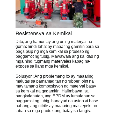
Resistensya sa Kemikal.
Dito, ang hamon ay ang uri ng materyal na
goma: hindi lahat ay maaaring gamitin para sa
pagsipsip ng mga kemikal sa proseso ng
paggamot ng tubig. Mawawala ang kalidad ng
mga hindi tugmang materyales kapag na-
expose sa ilang mga kemikal.
Solusyon: Ang problemang ito ay maaaring
malutas sa pamamagitan ng rubber joint na
may tamang komposisyon ng materyal batay
sa kemikal na gagamitin. Halimbawa, sa
pangkalahatan, ang EPDM ay lumalaban sa
paggamot ng tubig, banayad na asido at base
habang ang nitrile ay maaaring mas epektibo
laban sa mga produktong batay sa langis.