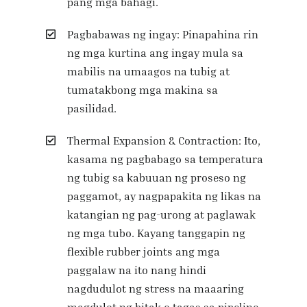
pang mga bahagi.
Pagbabawas ng ingay: Pinapahina rin
ng mga kurtina ang ingay mula sa
mabilis na umaagos na tubig at
tumatakbong mga makina sa
pasilidad.
Thermal Expansion & Contraction: Ito,
kasama ng pagbabago sa temperatura
ng tubig sa kabuuan ng proseso ng
paggamot, ay nagpapakita ng likas na
katangian ng pag-urong at paglawak
ng mga tubo. Kayang tanggapin ng
flexible rubber joints ang mga
paggalaw na ito nang hindi
nagdudulot ng stress na maaaring
magdulot ng bitak o tagas sa pipeline.