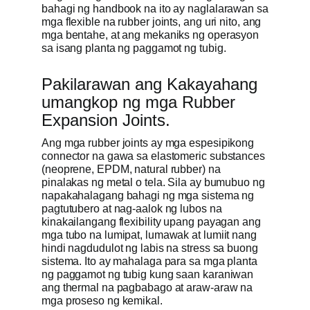
bahagi ng handbook na ito ay naglalarawan sa
mga flexible na rubber joints, ang uri nito, ang
mga bentahe, at ang mekaniks ng operasyon
sa isang planta ng paggamot ng tubig.
Pakilarawan ang Kakayahang
umangkop ng mga Rubber
Expansion Joints.
Ang mga rubber joints ay mga espesipikong
connector na gawa sa elastomeric substances
(neoprene, EPDM, natural rubber) na
pinalakas ng metal o tela. Sila ay bumubuo ng
napakahalagang bahagi ng mga sistema ng
pagtutubero at nag-aalok ng lubos na
kinakailangang flexibility upang payagan ang
mga tubo na lumipat, lumawak at lumiit nang
hindi nagdudulot ng labis na stress sa buong
sistema. Ito ay mahalaga para sa mga planta
ng paggamot ng tubig kung saan karaniwan
ang thermal na pagbabago at araw-araw na
mga proseso ng kemikal.