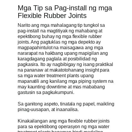
Mga Tip sa Pag-install ng mga
Flexible Rubber Joints
Narito ang mga mahalagang tip tungkol sa
pag-install na magtitiyak ng mahabang at
epektibong buhay ng mga flexible rubber
joints. Ang pagtuklas ng mga depekto ay
magpapahintulot na maisagawa ang mga
nararapat na hakbang upang mapigilan ang
karagdagang paglala at posibilidad ng
pagkasira. Ito ay nagbibigay ng isang praktikal
na pananaw at makatotohanang insight para
sa mga water treatment plants upang
mapanatili ang kanilang mga piping system na
may kaunting downtime at mas mababang
gastusin sa pagkukumpuni.
Sa ganitong aspeto, tinatala ng papel, maikling
pinag-uusapan, at inaanalisa.
Kinakailangan ang mga flexible rubber joints
para sa epektibong operasyon ng mga water