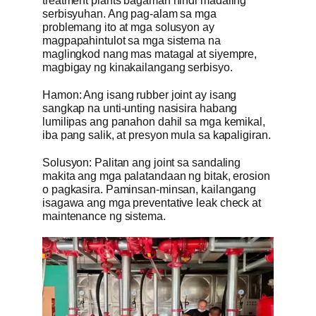
treatment plants bagaman hindi madaling
serbisyuhan. Ang pag-alam sa mga
problemang ito at mga solusyon ay
magpapahintulot sa mga sistema na
maglingkod nang mas matagal at siyempre,
magbigay ng kinakailangang serbisyo.
Hamon: Ang isang rubber joint ay isang
sangkap na unti-unting nasisira habang
lumilipas ang panahon dahil sa mga kemikal,
iba pang salik, at presyon mula sa kapaligiran.
Solusyon: Palitan ang joint sa sandaling
makita ang mga palatandaan ng bitak, erosion
o pagkasira. Paminsan-minsan, kailangang
isagawa ang mga preventative leak check at
maintenance ng sistema.