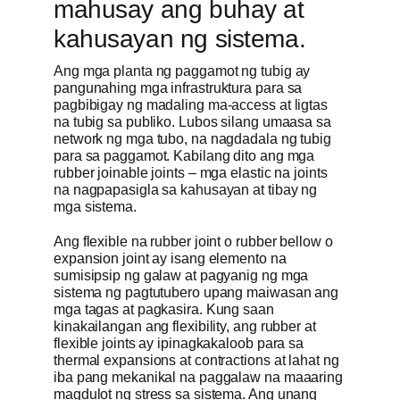
mahusay ang buhay at
kahusayan ng sistema.
Kumuha ng 
Ang mga planta ng paggamot ng tubig ay
pangunahing mga infrastruktura para sa
pagbibigay ng madaling ma-access at ligtas
na tubig sa publiko. Lubos silang umaasa sa
network ng mga tubo, na nagdadala ng tubig
para sa paggamot. Kabilang dito ang mga
rubber joinable joints – mga elastic na joints
na nagpapasigla sa kahusayan at tibay ng
mga sistema.
Ang flexible na rubber joint o rubber bellow o
expansion joint ay isang elemento na
sumisipsip ng galaw at pagyanig ng mga
sistema ng pagtutubero upang maiwasan ang
mga tagas at pagkasira. Kung saan
kinakailangan ang flexibility, ang rubber at
flexible joints ay ipinagkakaloob para sa
thermal expansions at contractions at lahat ng
iba pang mekanikal na paggalaw na maaaring
magdulot ng stress sa sistema. Ang unang