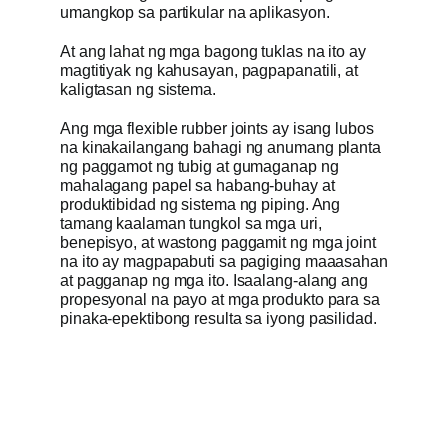
umangkop sa partikular na aplikasyon.
At ang lahat ng mga bagong tuklas na ito ay
magtitiyak ng kahusayan, pagpapanatili, at
kaligtasan ng sistema.
Ang mga flexible rubber joints ay isang lubos
na kinakailangang bahagi ng anumang planta
ng paggamot ng tubig at gumaganap ng
mahalagang papel sa habang-buhay at
produktibidad ng sistema ng piping. Ang
tamang kaalaman tungkol sa mga uri,
benepisyo, at wastong paggamit ng mga joint
na ito ay magpapabuti sa pagiging maaasahan
at pagganap ng mga ito. Isaalang-alang ang
propesyonal na payo at mga produkto para sa
pinaka-epektibong resulta sa iyong pasilidad.