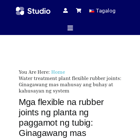
Skip
Tagalog
to
content
Toggle
Navigation
Home
You Are Here:
Home
Teknikal na mga
Water treatment plant flexible rubber joints:
Ginagawang mas mahusay ang buhay at
kahusayan ng system
Mga flexible na rubber
Lahat ng Pr
joints ng planta ng
paggamot ng tubig:
Serbis
Ginagawang mas