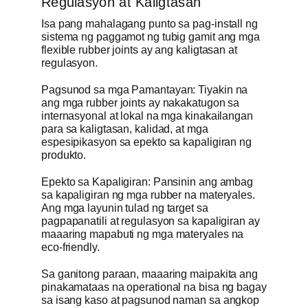
Regulasyon at Kaligtasan
Isa pang mahalagang punto sa pag-install ng
sistema ng paggamot ng tubig gamit ang mga
flexible rubber joints ay ang kaligtasan at
regulasyon.
Pagsunod sa mga Pamantayan: Tiyakin na
ang mga rubber joints ay nakakatugon sa
internasyonal at lokal na mga kinakailangan
para sa kaligtasan, kalidad, at mga
espesipikasyon sa epekto sa kapaligiran ng
produkto.
Epekto sa Kapaligiran: Pansinin ang ambag
sa kapaligiran ng mga rubber na materyales.
Ang mga layunin tulad ng target sa
pagpapanatili at regulasyon sa kapaligiran ay
maaaring mapabuti ng mga materyales na
eco-friendly.
Sa ganitong paraan, maaaring maipakita ang
pinakamataas na operational na bisa ng bagay
sa isang kaso at pagsunod naman sa angkop