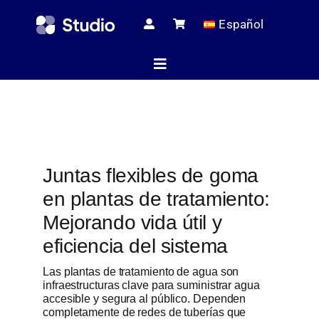
Skip
Español
to
content
Toggle
Navigation
Página de i
Juntas flexibles de goma
Artículos té
en plantas de tratamiento:
Mejorando vida útil y
Todos los pr
eficiencia del sistema
Las plantas de tratamiento de agua son
infraestructuras clave para suministrar agua
Servici
accesible y segura al público. Dependen
completamente de redes de tuberías que