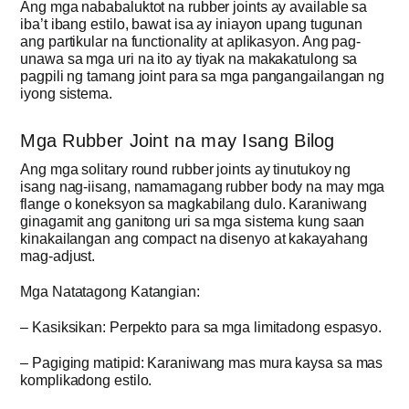
Ang mga nababaluktot na rubber joints ay available sa
iba’t ibang estilo, bawat isa ay iniayon upang tugunan
ang partikular na functionality at aplikasyon. Ang pag-
unawa sa mga uri na ito ay tiyak na makakatulong sa
pagpili ng tamang joint para sa mga pangangailangan ng
iyong sistema.
Mga Rubber Joint na may Isang Bilog
Ang mga solitary round rubber joints ay tinutukoy ng
isang nag-iisang, namamagang rubber body na may mga
flange o koneksyon sa magkabilang dulo. Karaniwang
ginagamit ang ganitong uri sa mga sistema kung saan
kinakailangan ang compact na disenyo at kakayahang
mag-adjust.
Mga Natatagong Katangian:
– Kasiksikan: Perpekto para sa mga limitadong espasyo.
– Pagiging matipid: Karaniwang mas mura kaysa sa mas
komplikadong estilo.