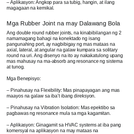
– Aplikasyon: Angkop para sa tubig, hangin, at ilang
magagaan na kemikal.
Mga Rubber Joint na may Dalawang Bola
Ang double round rubber joints, na kinabibilangan ng 2
namamagang bahagi na konektado ng isang
pangunahing port, ay nagbibigay ng mas mataas na
axial, lateral, at angular na galaw kumpara sa solitary
round na uri. Ang disenyo na ito ay nakakatulong upang
mas mahusay na ma-absorb ang resonance ng sistema
at tunog.
Mga Benepisyo:
– Pinahusay na Flexibility: Mas pinapayagan ang mas
maayos na galaw sa iba’t ibang direksyon.
– Pinahusay na Vibration Isolation: Mas epektibo sa
pagbawas ng resonance mula sa mga kagamitan.
– Aplikasyon: Ginagamit sa HVAC systems at iba pang
komersyal na aplikasyon na may mataas na