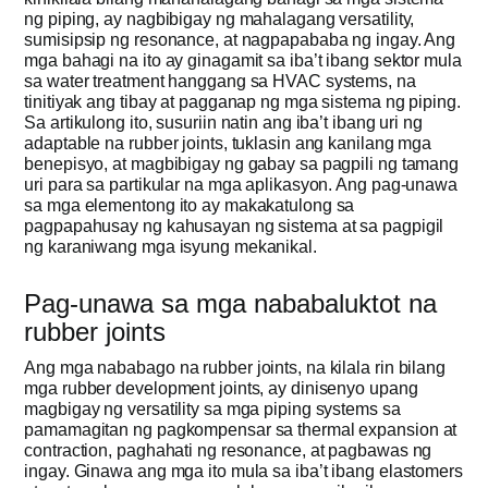
ng piping, ay nagbibigay ng mahalagang versatility,
sumisipsip ng resonance, at nagpapababa ng ingay. Ang
Kumuha ng 
mga bahagi na ito ay ginagamit sa iba’t ibang sektor mula
sa water treatment hanggang sa HVAC systems, na
tinitiyak ang tibay at pagganap ng mga sistema ng piping.
Sa artikulong ito, susuriin natin ang iba’t ibang uri ng
adaptable na rubber joints, tuklasin ang kanilang mga
benepisyo, at magbibigay ng gabay sa pagpili ng tamang
uri para sa partikular na mga aplikasyon. Ang pag-unawa
sa mga elementong ito ay makakatulong sa
pagpapahusay ng kahusayan ng sistema at sa pagpigil
ng karaniwang mga isyung mekanikal.
Pag-unawa sa mga nababaluktot na
rubber joints
Ang mga nababago na rubber joints, na kilala rin bilang
mga rubber development joints, ay dinisenyo upang
magbigay ng versatility sa mga piping systems sa
pamamagitan ng pagkompensar sa thermal expansion at
contraction, paghahati ng resonance, at pagbawas ng
ingay. Ginawa ang mga ito mula sa iba’t ibang elastomers