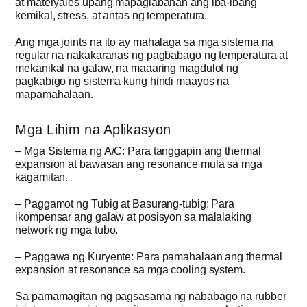
at materyales upang mapaglabanan ang iba-ibang
kemikal, stress, at antas ng temperatura.
Ang mga joints na ito ay mahalaga sa mga sistema na
regular na nakakaranas ng pagbabago ng temperatura at
mekanikal na galaw, na maaaring magdulot ng
pagkabigo ng sistema kung hindi maayos na
mapamahalaan.
Mga Lihim na Aplikasyon
– Mga Sistema ng A/C: Para tanggapin ang thermal
expansion at bawasan ang resonance mula sa mga
kagamitan.
– Paggamot ng Tubig at Basurang-tubig: Para
ikompensar ang galaw at posisyon sa malalaking
network ng mga tubo.
– Paggawa ng Kuryente: Para pamahalaan ang thermal
expansion at resonance sa mga cooling system.
Sa pamamagitan ng pagsasama ng nababago na rubber