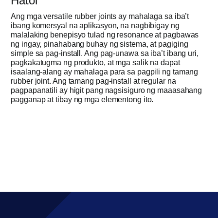
Hatol
Ang mga versatile rubber joints ay mahalaga sa iba’t
ibang komersyal na aplikasyon, na nagbibigay ng
malalaking benepisyo tulad ng resonance at pagbawas
ng ingay, pinahabang buhay ng sistema, at pagiging
simple sa pag-install. Ang pag-unawa sa iba’t ibang uri,
pagkakatugma ng produkto, at mga salik na dapat
isaalang-alang ay mahalaga para sa pagpili ng tamang
rubber joint. Ang tamang pag-install at regular na
pagpapanatili ay higit pang nagsisiguro ng maaasahang
pagganap at tibay ng mga elementong ito.