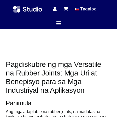
Skip
Tagalog
to
content
Toggle
Navigation
Home
Pagdiskubre ng mga Versatile
Teknikal na mga
na Rubber Joints: Mga Uri at
Benepisyo para sa Mga
Lahat ng Pr
Industriyal na Aplikasyon
Panimula
Serbis
Ang mga adaptable na rubber joints, na madalas na
kinikilala bilang mahahalagang bahagi sa mga sistema