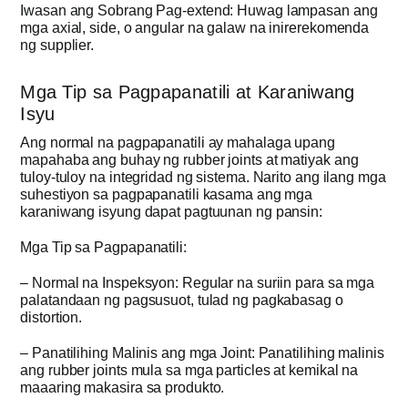
Iwasan ang Sobrang Pag-extend: Huwag lampasan ang
mga axial, side, o angular na galaw na inirerekomenda
ng supplier.
Mga Tip sa Pagpapanatili at Karaniwang
Isyu
Ang normal na pagpapanatili ay mahalaga upang
mapahaba ang buhay ng rubber joints at matiyak ang
tuloy-tuloy na integridad ng sistema. Narito ang ilang mga
suhestiyon sa pagpapanatili kasama ang mga
karaniwang isyung dapat pagtuunan ng pansin:
Mga Tip sa Pagpapanatili:
– Normal na Inspeksyon: Regular na suriin para sa mga
palatandaan ng pagsusuot, tulad ng pagkabasag o
distortion.
– Panatilihing Malinis ang mga Joint: Panatilihing malinis
ang rubber joints mula sa mga particles at kemikal na
maaaring makasira sa produkto.