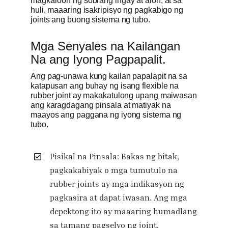
magkaroon ng sobrang ingay at alon, at sa
huli, maaaring isakripisyo ng pagkabigo ng
joints ang buong sistema ng tubo.
Mga Senyales na Kailangan
Na ang Iyong Pagpapalit.
Ang pag-unawa kung kailan papalapit na sa
katapusan ang buhay ng isang flexible na
rubber joint ay makakatulong upang maiwasan
ang karagdagang pinsala at matiyak na
maayos ang paggana ng iyong sistema ng
tubo.
Pisikal na Pinsala: Bakas ng bitak,
pagkakabiyak o mga tumutulo na
rubber joints ay mga indikasyon ng
pagkasira at dapat iwasan. Ang mga
depektong ito ay maaaring humadlang
sa tamang pagselyo ng joint.