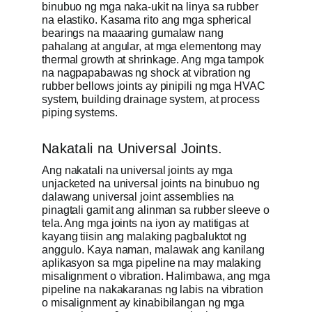
binubuo ng mga naka-ukit na linya sa rubber
na elastiko. Kasama rito ang mga spherical
bearings na maaaring gumalaw nang
pahalang at angular, at mga elementong may
thermal growth at shrinkage. Ang mga tampok
na nagpapabawas ng shock at vibration ng
rubber bellows joints ay pinipili ng mga HVAC
system, building drainage system, at process
piping systems.
Nakatali na Universal Joints.
Ang nakatali na universal joints ay mga
unjacketed na universal joints na binubuo ng
dalawang universal joint assemblies na
pinagtali gamit ang alinman sa rubber sleeve o
tela. Ang mga joints na iyon ay matitigas at
kayang tiisin ang malaking pagbaluktot ng
anggulo. Kaya naman, malawak ang kanilang
aplikasyon sa mga pipeline na may malaking
misalignment o vibration. Halimbawa, ang mga
pipeline na nakakaranas ng labis na vibration
o misalignment ay kinabibilangan ng mga