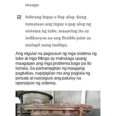
maaga.
Sobrang Ingay o Pag-alog: Kung
tumataas ang ingay o pag-alog ng
sistema ng tubo, maaaring ito ay
indikasyon na ang flexible joint ay
malapit nang mabigo.
Ang regular na pagsusuri ng mga sistema ng
tubo at mga fittings ay mahalaga upang
maagapan ang mga problema bago pa ito
lumala. Sa pamamagitan ng maagang
pagtuklas, napipigilan mo ang paglala ng
pinsala at nasisiguro ang patuloy na
operasyon ng sistema.