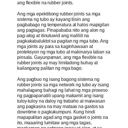
ang flexible na rubber joints.
Kumuha ng 
Ang mga epektibong rubber joints sa mga
sistema ng tubo ay kayang tiisin ang
pagbabago ng temperatura at halos mapigilan
ang pagtagas. Pinapababa nito ang alon ng
pag-alog at itinutuwid ang maliliit na
pagkakabaluktot sa pagitan ng mga tubo. Ang
mga joints ay para sa kaginhawaan at
proteksyon ng mga tubo at makinarya laban sa
pinsala. Gayunpaman, ang mga flexible na
rubber joints ay may limitadong buhay at
kailangang palitan ng mga bago.
Ang pagbuo ng isang bagong sistema ng
rubber joints sa mga network ng tubo ay isang
mahalagang bahagi ng lahat ng mga proseso
ng pagpapanatili upang makamit ang isang
tuloy-tuloy na daloy ng trabaho at maiwasan
ang pagkasira na may mataas na gastos sa
downtime o pagkukumpuni. Kung hindi
mapapalitan agad ang mga gasket o joints na
ito, maaaring lumitaw ang mga tagas,