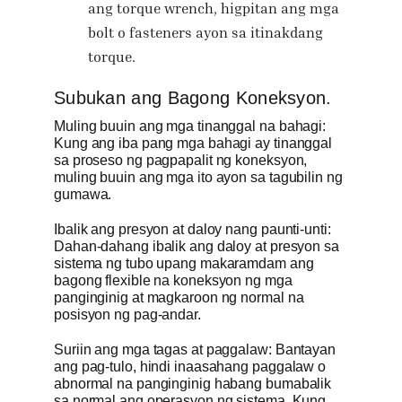
ang torque wrench, higpitan ang mga
bolt o fasteners ayon sa itinakdang
torque.
Subukan ang Bagong Koneksyon.
Muling buuin ang mga tinanggal na bahagi:
Kung ang iba pang mga bahagi ay tinanggal
sa proseso ng pagpapalit ng koneksyon,
muling buuin ang mga ito ayon sa tagubilin ng
gumawa.
Ibalik ang presyon at daloy nang paunti-unti:
Dahan-dahang ibalik ang daloy at presyon sa
sistema ng tubo upang makaramdam ang
bagong flexible na koneksyon ng mga
panginginig at magkaroon ng normal na
posisyon ng pag-andar.
Suriin ang mga tagas at paggalaw: Bantayan
ang pag-tulo, hindi inaasahang paggalaw o
abnormal na panginginig habang bumabalik
sa normal ang operasyon ng sistema. Kung