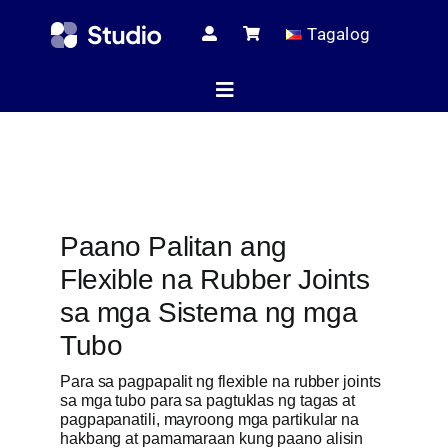
Skip
Tagalog
to
content
Toggle
Navigation
Home
Paano Palitan ang
Teknikal na mga
Flexible na Rubber Joints
sa mga Sistema ng mga
Lahat ng Pr
Tubo
Para sa pagpapalit ng flexible na rubber joints
sa mga tubo para sa pagtuklas ng tagas at
Serbis
pagpapanatili, mayroong mga partikular na
hakbang at pamamaraan kung paano alisin