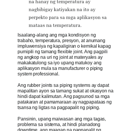
na hanay ng temperatura ay
nagbibigay katiyakan na ito ay
perpekto para sa mga aplikasyon sa
mataas na temperatura.
Isaalang-alang ang mga kondisyon ng
trabaho, temperatura, presyon, at anumang
impluwensiya ng kapaligiran o kemikal kapag
pumipili ng tamang flexible joint. Ang pagpili
ng angkop na uri ng joint at materyales ay
makakatulong sa iyo upang matukoy ang
aplikasyon mula sa manufacturer o piping
system professional.
Ang rubber joints sa piping systems ay dapat
mapalitan ayon sa tamang sukat at okasyon na
hindi dapat kalimutan. Ang pagsunod sa mga
patakaran at pamamaraan ay nagpapataas ng
tsansa ng ligtas na pagpapalit ng piping.
Pansinin, upang maiwasan ang mga tagas,
problema sa sistema, at hindi planadong
downtime, ang maagap na pagpapalit ng