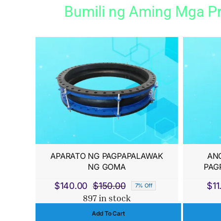
Bumili ng Aming Mga Pr
APARATO NG PAGPAPALAWAK
AN
NG GOMA
PAG
$
140.00
$
150.00
$
11
7% Off
Original
Current
897 in stock
price
price
Add To Cart
was:
is: