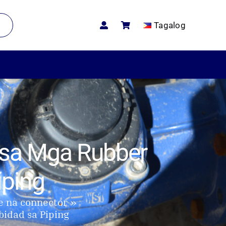
Tagalog
 sa Mga Rubber
iping
le na connector
idad sa Piping