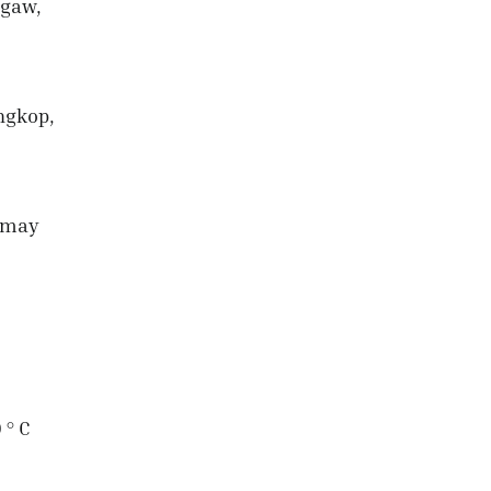
ngaw,
ngkop,
a may
 ° C