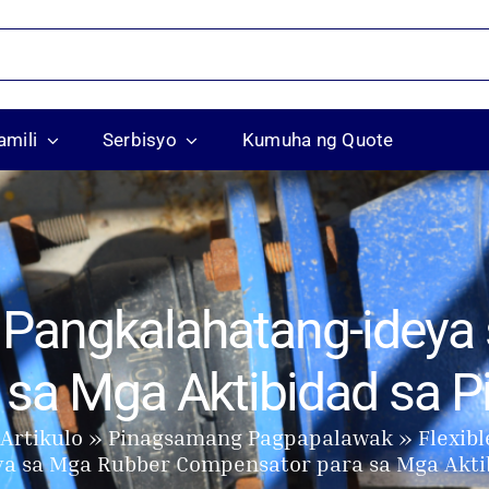
mili
Serbisyo
Kumuha ng Quote
Pangkalahatang-ideya
sa Mga Aktibidad sa P
Artikulo
Pinagsamang Pagpapalawak
Flexib
 sa Mga Rubber Compensator para sa Mga Aktib