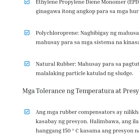
Ethylene Propylene Diene Monomer (EPDM)
ginagawa itong angkop para sa mga hurn
Polychloroprene: Nagbibigay ng mahus
mahusay para sa mga sistema na kinasa
Natural Rubber: Mahusay para sa pagtu
malalaking particle katulad ng sludge.
Mga Tolerance ng Temperatura at Presy
Ang mga rubber compensators ay nilikh
kasabay ng presyon. Halimbawa, ang il
hanggang 150 ° C kasama ang presyon na