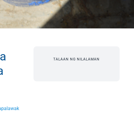
ga
TALAAN NG NILALAMAN
a
apalawak