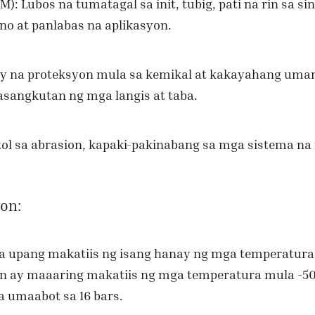
: Lubos na tumatagal sa init, tubig, pati na rin sa si
o at panlabas na aplikasyon.
ay na proteksyon mula sa kemikal at kakayahang uma
sangkutan ng mga langis at taba.
tol sa abrasion, kapaki-pakinabang sa mga sistema n
on:
a upang makatiis ng isang hanay ng mga temperatura
an ay maaaring makatiis ng mga temperatura mula -50
 umaabot sa 16 bars.