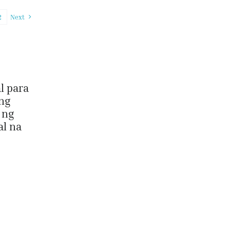
2
Next
l para
Ang
 ng
al na