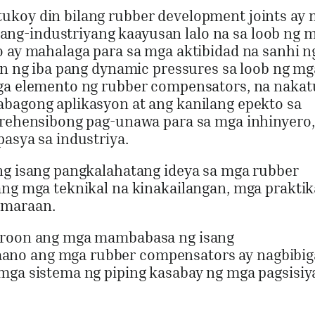
ukoy din bilang rubber development joints ay
ng-industriyang kaayusan lalo na sa loob ng 
o ay mahalaga para sa mga aktibidad na sanhi n
rin ng iba pang dynamic pressures sa loob ng mg
mga elemento ng rubber compensators, na nakat
abagong aplikasyon at ang kanilang epekto sa
mprehensibong pag-unawa para sa mga inhinyero
asya sa industriya.
ng isang pangkalahatang ideya sa mga rubber
ang mga teknikal na kinakailangan, mga praktik
amaraan.
karoon ang mga mambabasa ng isang
ano ang mga rubber compensators ay nagbibig
mga sistema ng piping kasabay ng mga pagsisiy