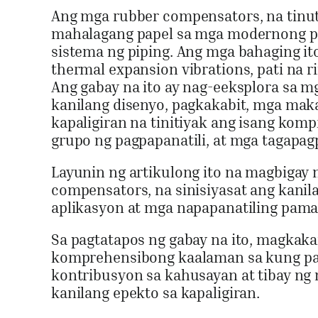
Ang mga rubber compensators, na tinut
mahalagang papel sa mga modernong pa
sistema ng piping. Ang mga bahaging it
thermal expansion vibrations, pati na 
Ang gabay na ito ay nag-eeksplora sa 
kanilang disenyo, pagkakabit, mga mak
kapaligiran na tinitiyak ang isang ko
grupo ng pagpapanatili, at mga tagapagp
Layunin ng artikulong ito na magbigay 
compensators, na sinisiyasat ang kanil
aplikasyon at mga napapanatiling pam
Sa pagtatapos ng gabay na ito, magka
komprehensibong kaalaman sa kung pa
kontribusyon sa kahusayan at tibay ng 
kanilang epekto sa kapaligiran.