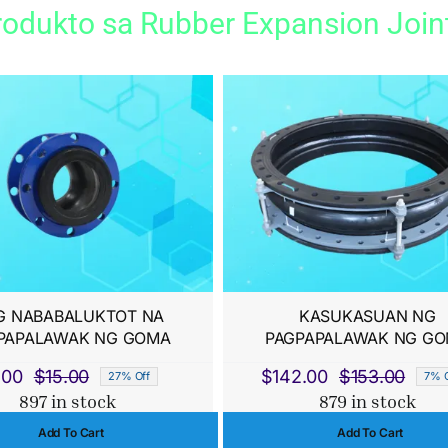
odukto sa Rubber Expansion Join
G NABABALUKTOT NA
KASUKASUAN NG
PAPALAWAK NG GOMA
PAGPAPALAWAK NG G
.00
$
15.00
$
142.00
$
153.00
27% Off
7% O
Original
Current
Origi
Curr
897 in stock
879 in stock
price
price
price
price
Add To Cart
Add To Cart
was:
is:
was:
is: