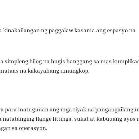
ga kinakailangan ng paggalaw kasama ang espasyo na
a simpleng bilog na hugis hanggang sa mas kumplika
s mataas na kakayahang umangkop.
a para matugunan ang mga tiyak na pangangailanga
natatanging flange fittings, sukat at kabuuang ayos 
ngan sa operasyon.