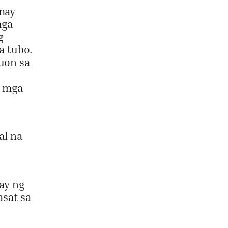
 may
mga
g
a tubo.
uon sa
, mga
al na
ay ng
asat sa