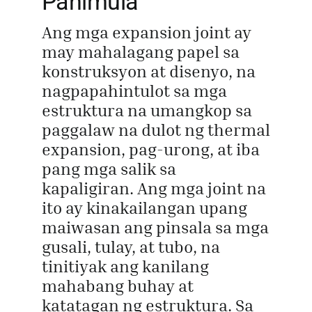
Panimula
Ang mga expansion joint ay
Kumuha ng 
may mahalagang papel sa
konstruksyon at disenyo, na
nagpapahintulot sa mga
estruktura na umangkop sa
paggalaw na dulot ng thermal
expansion, pag-urong, at iba
pang mga salik sa
kapaligiran. Ang mga joint na
ito ay kinakailangan upang
maiwasan ang pinsala sa mga
gusali, tulay, at tubo, na
tinitiyak ang kanilang
mahabang buhay at
katatagan ng estruktura. Sa