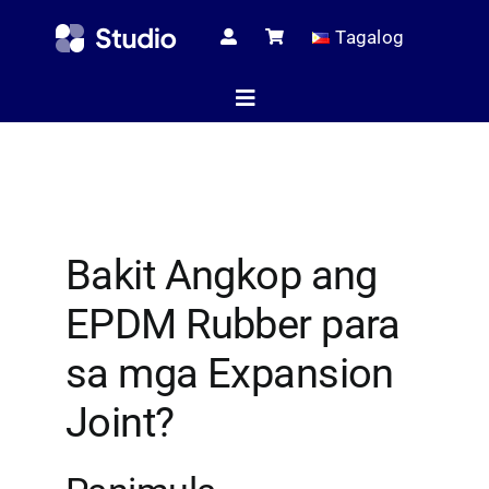
Skip
Tagalog
to
content
Toggle
Navigation
Home
Bakit Angkop ang
Teknikal na mga
EPDM Rubber para
Lahat ng Pr
sa mga Expansion
Joint?
Serbis