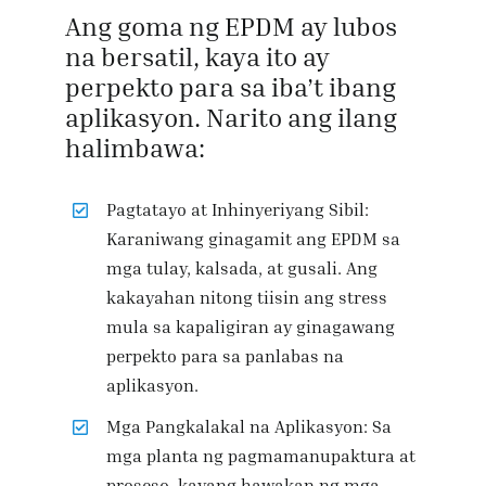
Ang goma ng EPDM ay lubos
na bersatil, kaya ito ay
perpekto para sa iba’t ibang
aplikasyon. Narito ang ilang
halimbawa:
Pagtatayo at Inhinyeriyang Sibil:
Karaniwang ginagamit ang EPDM sa
mga tulay, kalsada, at gusali. Ang
kakayahan nitong tiisin ang stress
mula sa kapaligiran ay ginagawang
perpekto para sa panlabas na
aplikasyon.
Mga Pangkalakal na Aplikasyon: Sa
mga planta ng pagmamanupaktura at
proseso, kayang hawakan ng mga