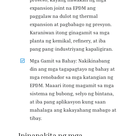
expansion joint na EPDM ang
paggalaw na dulot ng thermal
expansion at pagbabago ng presyon.
Karaniwan itong ginagamit sa mga
planta ng kemikal, refinery, at iba
pang pang-industriyang kapaligiran.
Mga Gamit sa Bahay: Nakikinabang
din ang mga tagapagtayo ng bahay at
mga renobador sa mga katangian ng
EPDM. Maaari itong magamit sa mga
sistema ng bubong, selyo ng bintana,
at iba pang aplikasyon kung saan
mahalaga ang kakayahang mabago at
tibay.
Ipinapakita ng mga