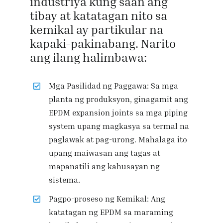
industriya kung saan ang
tibay at katatagan nito sa
kemikal ay partikular na
kapaki-pakinabang. Narito
ang ilang halimbawa:
Mga Pasilidad ng Paggawa: Sa mga
planta ng produksyon, ginagamit ang
EPDM expansion joints sa mga piping
system upang magkasya sa termal na
paglawak at pag-urong. Mahalaga ito
upang maiwasan ang tagas at
mapanatili ang kahusayan ng
sistema.
Pagpo-proseso ng Kemikal: Ang
katatagan ng EPDM sa maraming