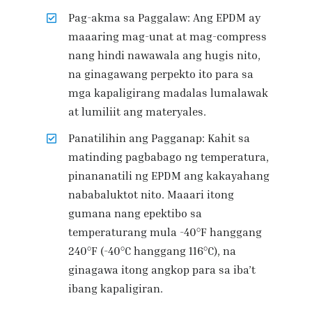
Pag-akma sa Paggalaw: Ang EPDM ay
maaaring mag-unat at mag-compress
nang hindi nawawala ang hugis nito,
na ginagawang perpekto ito para sa
mga kapaligirang madalas lumalawak
at lumiliit ang materyales.
Panatilihin ang Pagganap: Kahit sa
matinding pagbabago ng temperatura,
pinananatili ng EPDM ang kakayahang
nababaluktot nito. Maaari itong
gumana nang epektibo sa
temperaturang mula -40°F hanggang
240°F (-40°C hanggang 116°C), na
ginagawa itong angkop para sa iba’t
ibang kapaligiran.