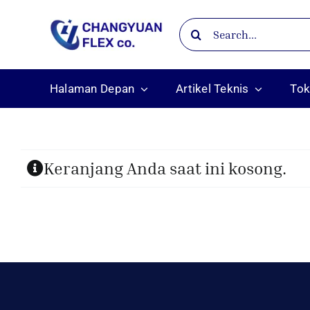
Skip
Search
to
for:
content
Halaman Depan
Artikel Teknis
To
Keranjang Anda saat ini kosong.