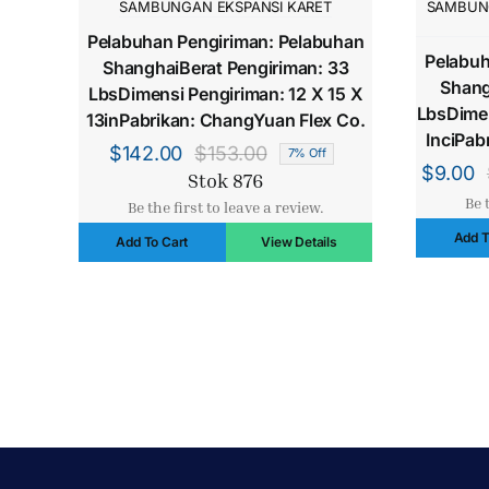
SAMBUNGAN EKSPANSI KARET
SAMBUNG
Pelabuhan Pengiriman: Pelabuhan
Pelabuh
ShanghaiBerat Pengiriman: 33
Shang
LbsDimensi Pengiriman: 12 X 15 X
LbsDimen
13inPabrikan: ChangYuan Flex Co.
InciPab
$
142.00
$
153.00
7% Off
Harga
Harga
$
9.00
Stok 876
aslinya
saat
Be 
Be the first to leave a review.
adalah:
ini
Add T
Add To Cart
View Details
$153.00.
adalah:
$142.00.