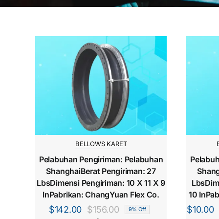
BELLOWS KARET
Pelabuhan Pengiriman: Pelabuhan
Pelabuh
ShanghaiBerat Pengiriman: 27
Shang
LbsDimensi Pengiriman: 10 X 11 X 9
LbsDime
InPabrikan: ChangYuan Flex Co.
10 InPa
$
142.00
$
156.00
$
10.00
9% Off
Harga
Harga