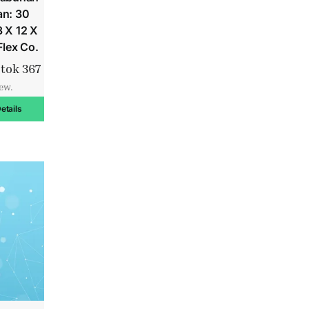
an: 30
3 X 12 X
Flex Co.
tok 367
iew.
etails