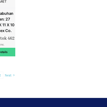
ARET
labuhan
an: 27
 11 X 10
lex Co.
tok 462
iew.
etails
2
Next