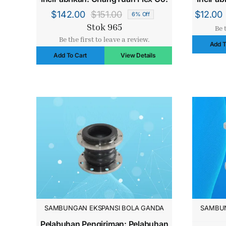
$
142.00
$
151.00
$
12.00
6% Off
Harga
Harga
Stok 965
Be 
aslinya
saat
Be the first to leave a review.
Add T
adalah:
ini
Add To Cart
View Details
$151.00.
adalah:
$142.00.
SAMBUNGAN EKSPANSI BOLA GANDA
SAMBUN
Pelabuhan Pengiriman: Pelabuhan