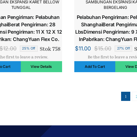
AN EKSPANSI KARET BELLOW
SAMBUNGAN EKSPANSI K
TUNGGAL
BERGELANG
an Pengiriman: Pelabuhan
Pelabuhan Pengiriman: Pe
haiBerat Pengiriman: 28
ShanghaiBerat Pengirim
si Pengiriman: 11 X 12 X 12
LbsDimensi Pengiriman: 9 X
rikan: ChangYuan Flex Co.
InPabrikan: ChangYuan F
Stok 758
S
$
12.00
$
11.00
$
15.00
25% Off
27% Off
Harga
Harga
Harga
Harga
the first to leave a review.
Be the first to leave a rev
aslinya
saat
aslinya
saat
o Cart
View Details
Add To Cart
View D
adalah:
ini
adalah:
ini
$12.00.
adalah:
$15.00.
adalah:
$9.00.
$11.00.
1