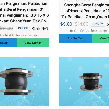
an Pengiriman: Pelabuhan
ShanghaiBerat Pengirim
haiBerat Pengiriman: 31
LbsDimensi Pengiriman: 1
si Pengiriman: 13 X 15 X 6
11inPabrikan: ChangYuan 
rikan: ChangYuan Flex Co.
S
$
9.00
$
14.00
36% Off
Harga
Harga
Stok 967
$
14.00
43% Off
Be the first to leave a rev
Harga
Harga
aslinya
saat
the first to leave a review.
aslinya
saat
Add To Cart
View D
adalah:
ini
o Cart
View Details
adalah:
ini
$14.00.
adalah:
$14.00.
adalah:
$9.00.
$8.00.