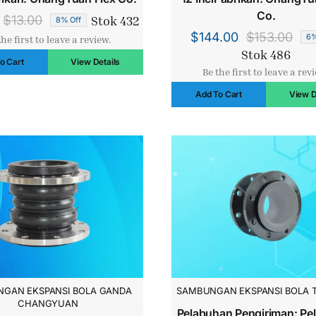
Co.
Stok 432
$
13.00
8% Off
Harga
Harga
$
144.00
$
153.00
6%
the first to leave a review.
Har
Har
aslinya
saat
Stok 486
o Cart
View Details
asli
saat
adalah:
ini
Be the first to leave a rev
adal
ini
$13.00.
adalah:
Add To Cart
View D
$15
adal
$12.00.
$14
GAN EKSPANSI BOLA GANDA
SAMBUNGAN EKSPANSI BOLA 
CHANGYUAN
Pelabuhan Pengiriman: Pe