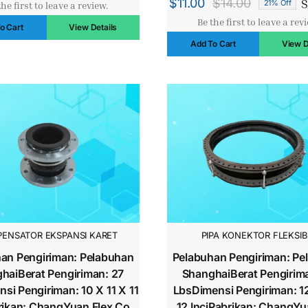
S
$
11.00
$
14.00
21% Off
the first to leave a review.
Harga
Harga
aslinya
saat
Be the first to leave a rev
o Cart
View Details
aslinya
saat
adalah:
ini
Add To Cart
View D
adalah:
ini
$13.00.
adalah:
$14.00.
adalah:
$10.00.
$11.00.
ENSATOR EKSPANSI KARET
PIPA KONEKTOR FLEKSIB
an Pengiriman: Pelabuhan
Pelabuhan Pengiriman: Pe
haiBerat Pengiriman: 27
ShanghaiBerat Pengirim
si Pengiriman: 10 X 11 X 11
LbsDimensi Pengiriman: 1
rikan: ChangYuan Flex Co.
12 InciPabrikan: ChangYu