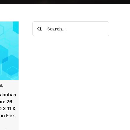
Search
for:
EL
labuhan
an: 26
 X 11 X
an Flex