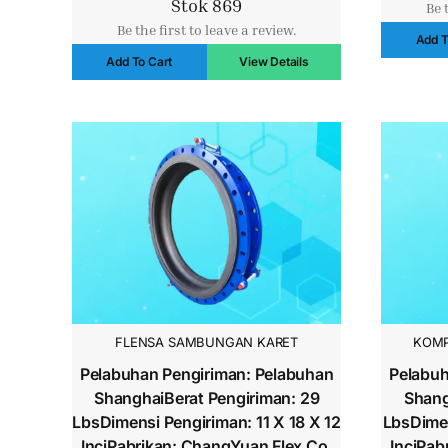
Stok 869
Be 
aslinya
saat
Be the first to leave a review.
Add T
adalah:
ini
Add To Cart
View Details
$156.00.
adalah:
$142.00.
FLENSA SAMBUNGAN KARET
KOMP
Pelabuhan Pengiriman: Pelabuhan
Pelabuh
ShanghaiBerat Pengiriman: 29
Shang
LbsDimensi Pengiriman: 11 X 18 X 12
LbsDimen
InciPabrikan: ChangYuan Flex Co.
InciPab