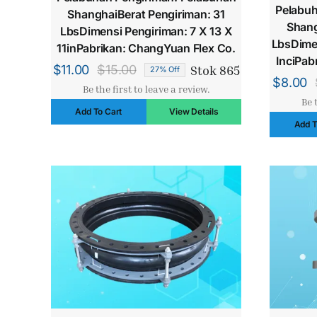
Pelabuh
ShanghaiBerat Pengiriman: 31
Shang
LbsDimensi Pengiriman: 7 X 13 X
LbsDimen
11inPabrikan: ChangYuan Flex Co.
InciPab
Stok 865
$
11.00
$
15.00
27% Off
Harga
Harga
$
8.00
Be the first to leave a review.
aslinya
saat
Be 
Add To Cart
View Details
adalah:
ini
Add T
$15.00.
adalah:
$11.00.