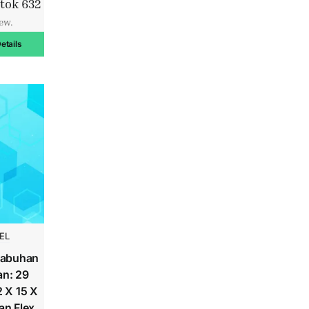
tok 632
iew.
etails
EL
labuhan
an: 29
2 X 15 X
an Flex