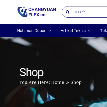
Skip
Search
to
for:
content
Halaman Depan
Artikel Teknis
To
Shop
You Are Here:
Home
Shop