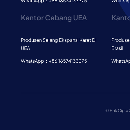
WhatsApp：+86 18574133375
WhatsA
Kantor Cabang UEA
Kanto
Produsen Selang Ekspansi Karet Di
Produsen
UEA
Brasil
WhatsApp：+86 18574133375
WhatsA
© Hak Cipta 