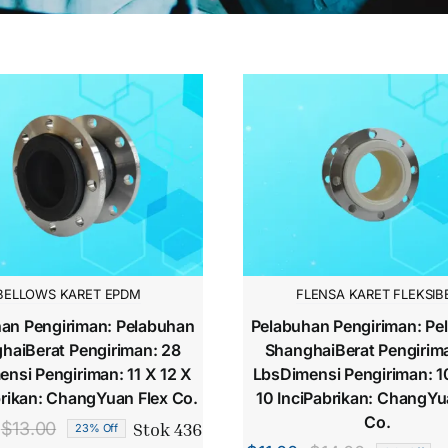
BELLOWS KARET EPDM
FLENSA KARET FLEKSIB
an Pengiriman: Pelabuhan
Pelabuhan Pengiriman: Pe
haiBerat Pengiriman: 28
ShanghaiBerat Pengirim
nsi Pengiriman: 11 X 12 X
LbsDimensi Pengiriman: 10
brikan: ChangYuan Flex Co.
10 InciPabrikan: ChangYu
Co.
Stok 436
$
13.00
23% Off
Harga
Harga