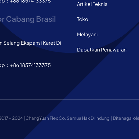
pp：+86 18574133375
Artikel Teknis
r Cabang Brasil
Toko
Melayani
 Selang Ekspansi Karet Di
Dapatkan Penawaran
pp：+86 18574133375
2017 – 2024 | ChangYuan Flex Co. Semua Hak Dilindungi | Ditenagai o