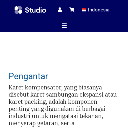
Skip
Indonesia
to
content
Toggle
Navigation
Halaman 
Artikel Te
Pengantar
Karet kompensator, yang biasanya
disebut karet sambungan ekspansi atau
Toko
karet packing, adalah komponen
penting yang digunakan di berbagai
industri untuk mengatasi tekanan,
Melaya
menyerap getaran, serta