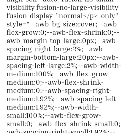
visibility fusion-no-large-visibility
fusion-display-”normal</p>-only"
style="--awb-bg-size:cover;--awb-
flex-grow:0;--awb-flex-shrink:0;--
awb-margin-top-large:0px;--awb-
spacing-right-large:2%;--awb-
margin-bottom-large:20px;--awb-
spacing-left-large:2%;--awb-width-
medium:100%;--awb-flex-grow-
medium:0;--awb-flex-shrink-
medium:0;--awb-spacing-right-
medium:1.92%;--awb-spacing-left-
medium:1.92%;--awb-width-
small:100%;--awb-flex-grow-
small:0;--awb-flex-shrink-small:0;--
awb-spacing-right-small:1.92%;--