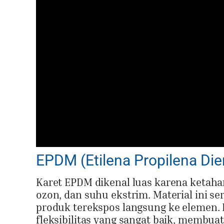
EPDM (Etilena Propilena Di
Karet EPDM dikenal luas karena ketahan
ozon, dan suhu ekstrim. Material ini s
produk terekspos langsung ke elemen
fleksibilitas yang sangat baik, membu