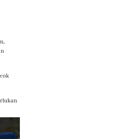
n,
an
ocok
erlukan