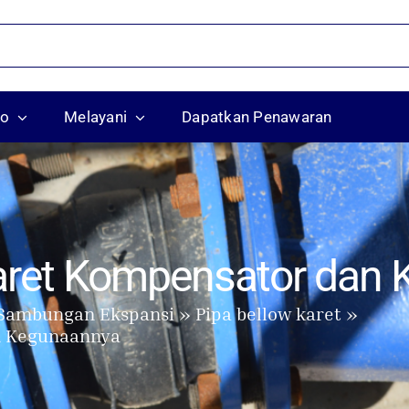
ko
Melayani
Dapatkan Penawaran
et Kompensator dan 
Sambungan Ekspansi
Pipa bellow karet
 Kegunaannya