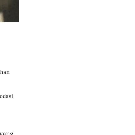
ahan
odasi
 yang