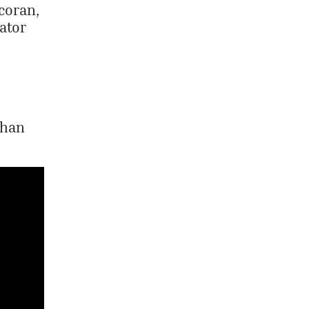
coran,
ator
ahan