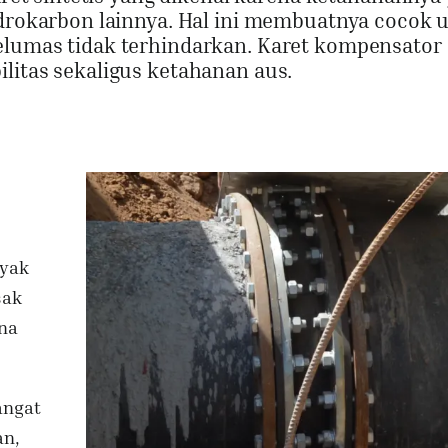
hidrokarbon lainnya. Hal ini membuatnya cocok 
elumas tidak terhindarkan. Karet kompensator
litas sekaligus ketahanan aus.
nyak
sak
rna
angat
an,