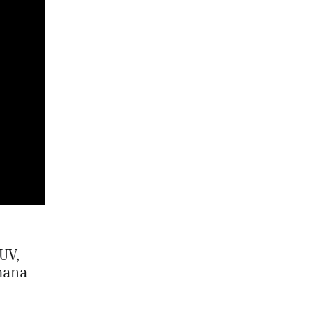
UV,
mana