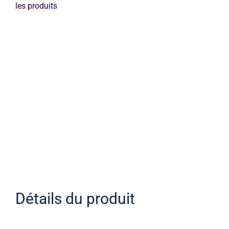
en
les produits
caoutchouc
EPDM
Détails du produit