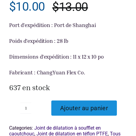
$
10.00
$
13.00
Le
Le
Obtenir un
prix
prix
Port d’expédition : Port de Shanghai
initial
actuel
Poids d’expédition : 28 lb
était :
est :
Dimensions d’expédition : 11 x 12 x 10 po
$13.00.
$10.00.
Fabricant : ChangYuan Flex Co.
637 en stock
Ajouter au panier
quantité
de
Soufflet
Categories:
Joint de dilatation à soufflet en
caoutchouc
,
Joint de dilatation en téflon PTFE
,
Tous