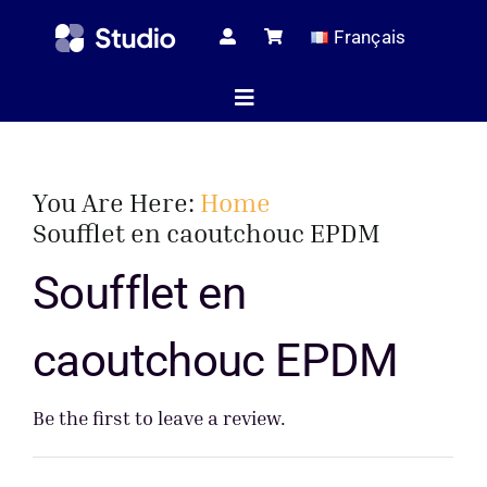
Skip
Français
to
content
Toggle
Navigation
Page d’ac
You Are Here:
Home
Soufflet en caoutchouc EPDM
Articles tec
Soufflet en
caoutchouc EPDM
Tous les pr
Be the first to leave a review.
Le serv