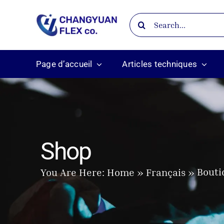
Skip
Search
to
for:
content
Page d’accueil
Articles techniques
Shop
Bout
You Are Here:
Home
Français