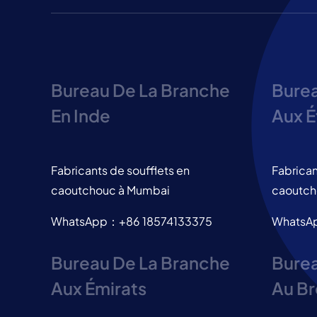
Bureau De La Branche
Burea
En Inde
Aux É
Fabricants de soufflets en
Fabrican
caoutchouc à Mumbai
caoutch
WhatsApp：+86 18574133375
WhatsA
Bureau De La Branche
Burea
Aux Émirats
Au Br