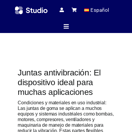
Skip
Español
to
content
Toggle
Navigation
Página de i
Juntas antivibración: El
Artículos té
dispositivo ideal para
muchas aplicaciones
Todos los pr
Condiciones y materiales en uso industrial:
Las juntas de goma se aplican a muchos
equipos y sistemas industriales como bombas,
motores, compresores, ventiladores y
Servici
maquinaria de manejo de materiales para
reducir la vibración. Estas partes flexibles