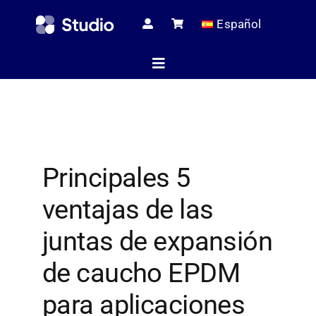
Skip
Español
to
content
Toggle
Navigation
Página de i
Principales 5
Artículos té
ventajas de las
Todos los pr
juntas de expansión
de caucho EPDM
Servici
para aplicaciones