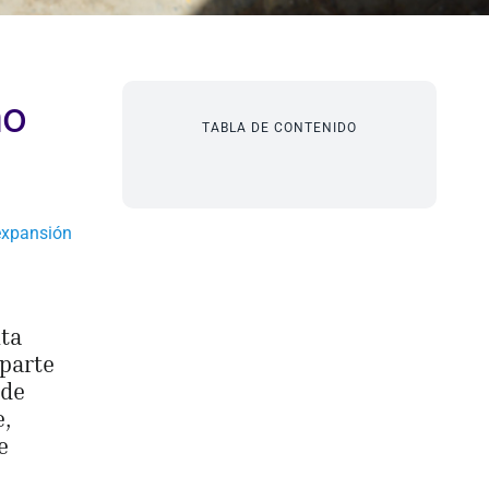
ho
TABLA DE CONTENIDO
expansión
lta
 parte
 de
,
e