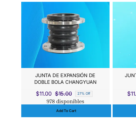
$150.00.
$140.00.
JUNTA DE EXPANSIÓN DE
JUNT
DOBLE BOLA CHANGYUAN
$
11.00
$
15.00
$
11
27% Off
El
El
978 disponibles
precio
precio
Add To Cart
original
actual
era:
es:
$15.00.
$11.00.