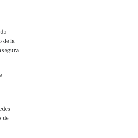
ido
o de la
 asegura
s
edes
s de