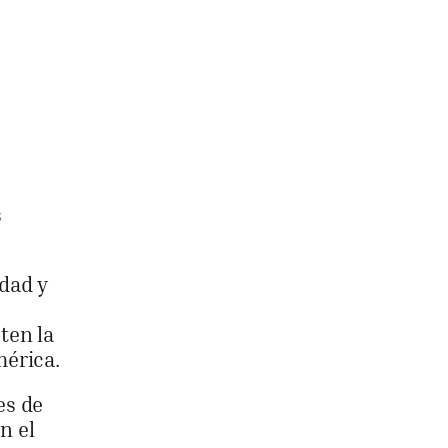
s
idad y
ten la
mérica.
es de
n el