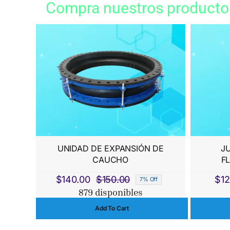
Compra nuestros producto
UNIDAD DE EXPANSIÓN DE
J
CAUCHO
F
$
140.00
$
150.00
$
12
7% Off
El
El
879 disponibles
precio
precio
Add To Cart
original
actual
era:
es: