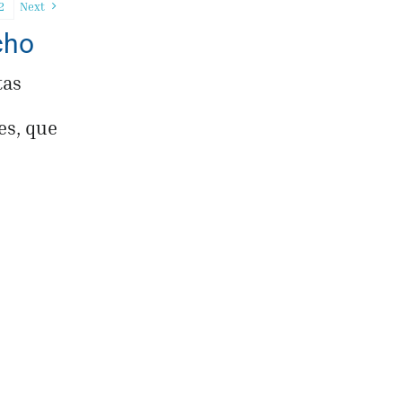
2
Next
cho
tas
es, que