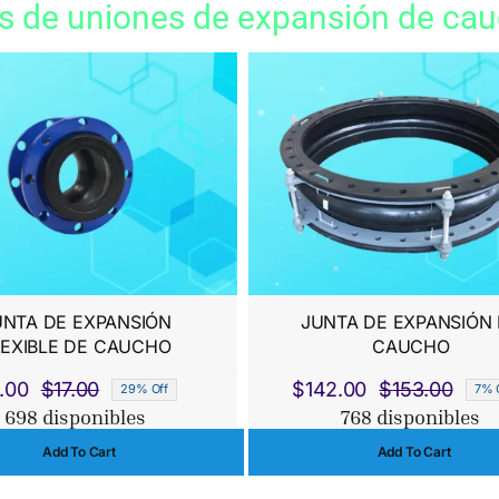
s de uniones de expansión de ca
UNTA DE EXPANSIÓN
JUNTA DE EXPANSIÓN
LEXIBLE DE CAUCHO
CAUCHO
.00
$
17.00
$
142.00
$
153.00
29% Off
7% 
El
El
El
El
698 disponibles
768 disponibles
precio
precio
prec
prec
Add To Cart
Add To Cart
original
actual
origi
actua
era:
es:
era:
es: