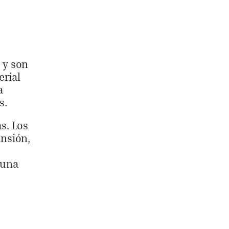
 y son
erial
a
s.
s. Los
ansión,
 una