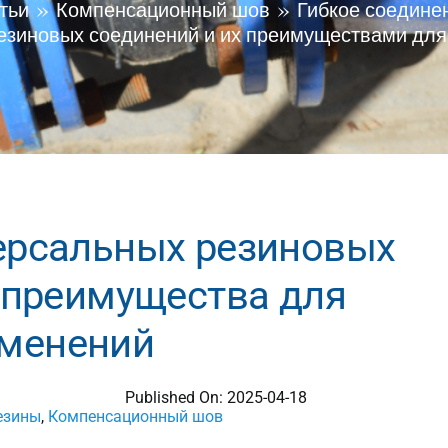
тьи
Компенсационный шов
Гибкое соедине
резиновых соединений и их преимуществами дл
ерсальных резиновых
 преимущества для
менений
Published On: 2025-04-18
езины
,
Компенсационный шов