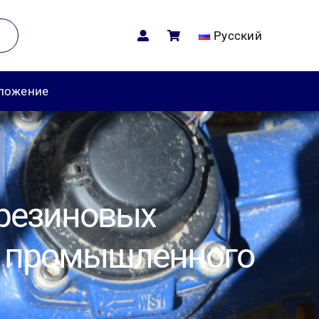
Русский
дложение
 резиновых
я промышленного