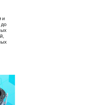
 и
 до
ных
й,
ных