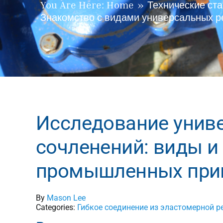
Технические ста
You Are Here:
Home
Знакомство с видами универсальных 
Исследование унив
сочленений: виды и
промышленных при
By
Mason Lee
Categories:
Гибкое соединение из эластомерной р