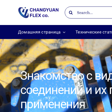
Skip
Search
to
for:
content
Домашняя страница
Технические стат
Знакомство с ви
соединений и их
применения