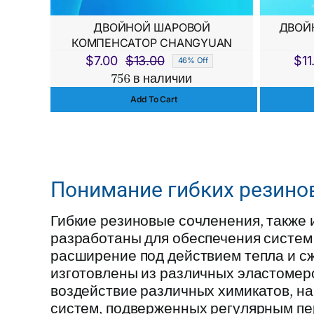
ДВОЙНОЙ ШАРОВОЙ
ДВОЙ
КОМПЕНСАТОР CHANGYUAN
$
7.00
$
13.00
$
11
46% Off
Первоначальная
Текущая
756 в наличии
цена
цена:
Add To Cart
составляла
$7.00.
$13.00.
Понимание гибких резино
Гибкие резиновые сочленения, также 
разработаны для обеспечения систем
расширение под действием тепла и с
изготовлены из различных эластомер
воздействие различных химикатов, на
систем, подверженных регулярным пе