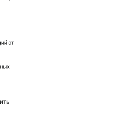
ий от
дных
сить