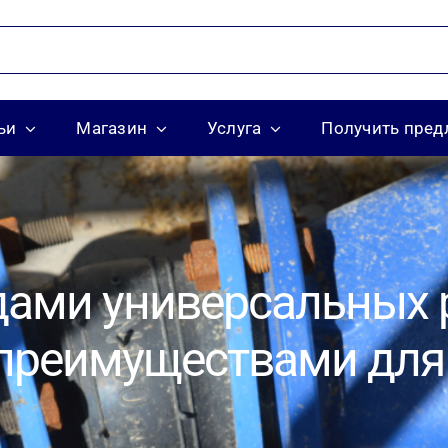
ьи
Магазин
Услуга
Получить пре
дами универсальных
 преимуществами дл