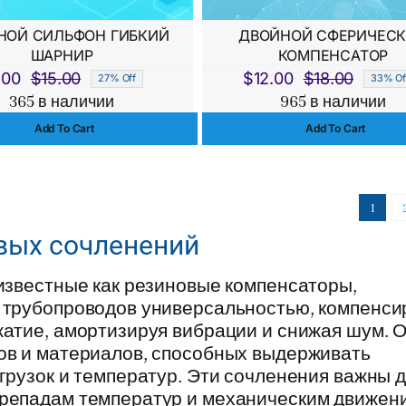
НОЙ СИЛЬФОН ГИБКИЙ
ДВОЙНОЙ СФЕРИЧЕС
ШАРНИР
КОМПЕНСАТОР
.00
$
15.00
$
12.00
$
18.00
27% Off
33% Of
Первоначальная
Текущая
Перво
Текущ
365 в наличии
965 в наличии
цена
цена:
цена
цена:
Add To Cart
Add To Cart
составляла
$11.00.
состав
$12.00
$15.00.
$18.00
1
вых сочленений
известные как резиновые компенсаторы,
 трубопроводов универсальностью, компенси
жатие, амортизируя вибрации и снижая шум. 
ов и материалов, способных выдерживать
грузок и температур. Эти сочленения важны 
репадам температур и механическим движен