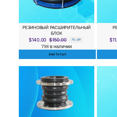
РЕЗИНОВЫЙ РАСШИРИТЕЛЬНЫЙ
Р
БЛОК
$
140.00
$
150.00
$
11
7% Off
Первоначальная
Текущая
798 в наличии
цена
цена:
Add To Cart
составляла
$140.00.
$150.00.