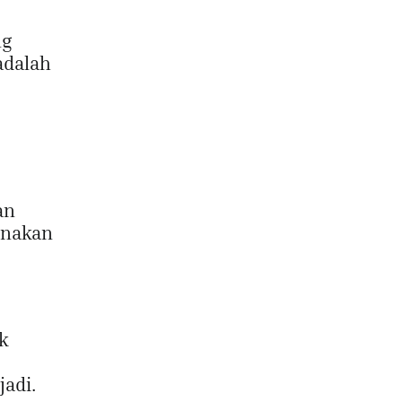
ng
adalah
an
unakan
ik
jadi.