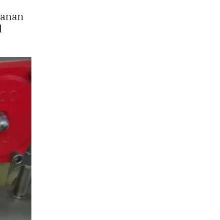
hanan
l