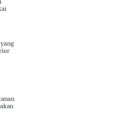
n
kai
 yang
rior
kanan
nakan