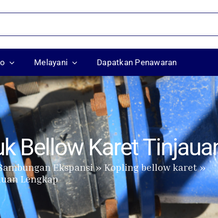
ko
Melayani
Dapatkan Penawaran
uk Bellow Karet Tinjau
Sambungan Ekspansi
Kopling bellow karet
jauan Lengkap