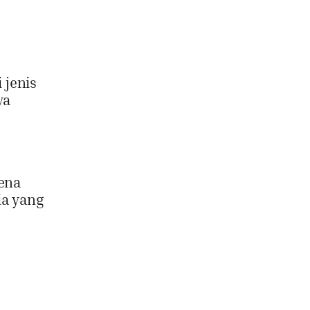
 jenis
ya
rena
ia yang