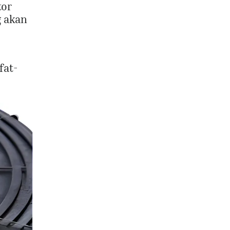
tor
g akan
fat-