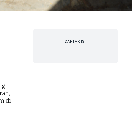
DAFTAR ISI
ng
ran,
m di