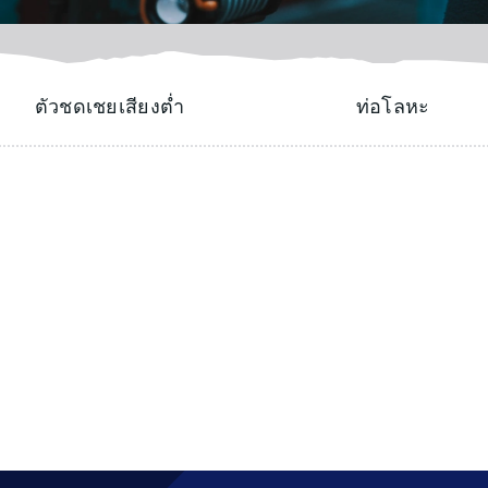
ตัวชดเชยเสียงต่ำ
ท่อโลหะ