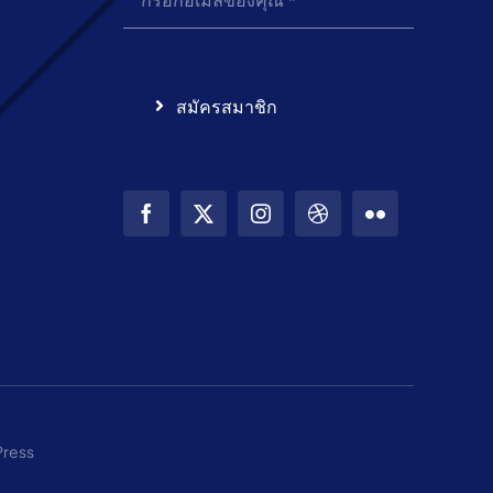
สมัครสมาชิก
Press