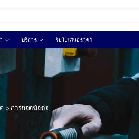
้า
บริการ
รับใบเสนอราคา
ิค
การถอดข้อต่อ