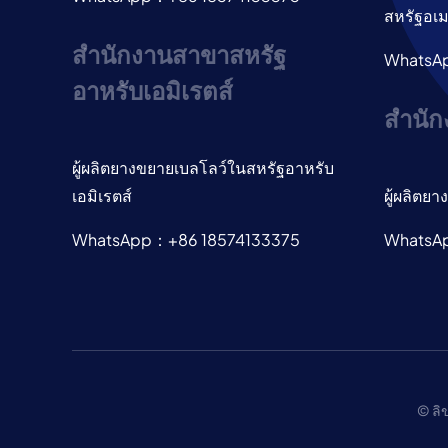
สหรัฐอเม
สำนักงานสาขาสหรัฐ
WhatsA
อาหรับเอมิเรตส์
สำนัก
ผู้ผลิตยางขยายเบลโลว์ในสหรัฐอาหรับ
เอมิเรตส์
ผู้ผลิตย
WhatsApp：+86 18574133375
WhatsA
© ลิ