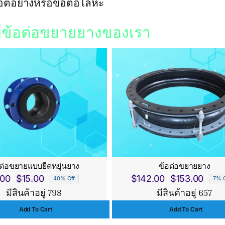
ข้อต่อยางหรือข้อต่อโลหะ
ฑ์ข้อต่อขยายยางของเรา
อต่อขยายแบบยืดหยุ่นยาง
ข้อต่อขยายยาง
.00
$
15.00
$
142.00
$
153.00
40% Off
7% O
Original
Current
Origi
Curr
มีสินค้าอยู่ 798
มีสินค้าอยู่ 657
price
price
price
price
Add To Cart
Add To Cart
was:
is:
was:
is: