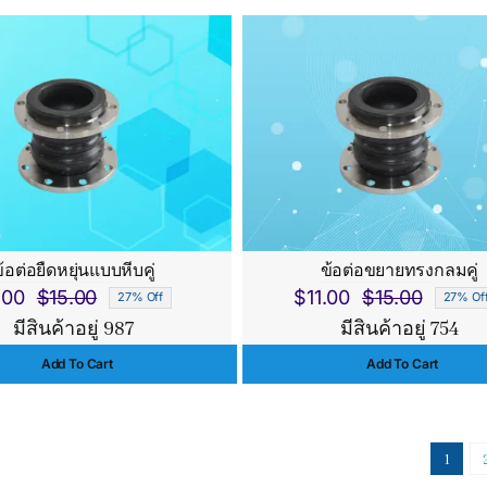
$15.00.
$9.00.
$153.
$142
้อต่อยืดหยุ่นแบบหีบคู่
ข้อต่อขยายทรงกลมคู่
.00
$
15.00
$
11.00
$
15.00
27% Off
27% Of
Original
Current
Origina
Curren
มีสินค้าอยู่ 987
มีสินค้าอยู่ 754
price
price
price
price
Add To Cart
Add To Cart
was:
is:
was:
is:
$15.00.
$11.00.
$15.00.
$11.00.
1