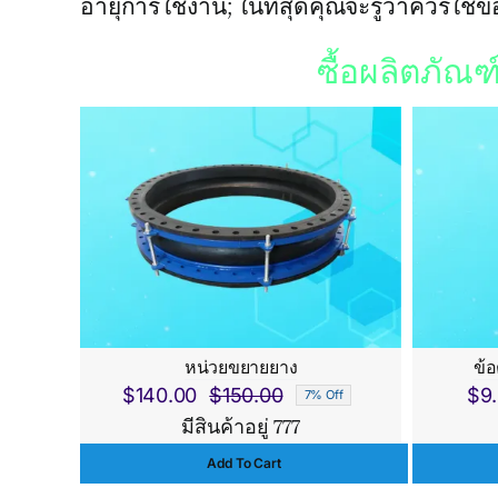
อายุการใช้งาน; ในที่สุดคุณจะรู้ว่าควรใช้
ซื้อผลิตภัณ
หน่วยขยายยาง
ข้
$
140.00
$
150.00
$
9
7% Off
Original
Current
มีสินค้าอยู่ 777
price
price
Add To Cart
was:
is: