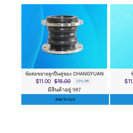
$150.00.
$140.00.
ข้อต่อขยายลูกปืนคู่ของ CHANGYUAN
ข
$
11.00
$
15.00
$
11
27% Off
Original
Current
มีสินค้าอยู่ 987
price
price
Add To Cart
was:
is:
$15.00.
$11.00.