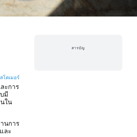
สารบัญ
าสโตเมอร์
และการ
บมี
ทานใน
นทานการ
าและ