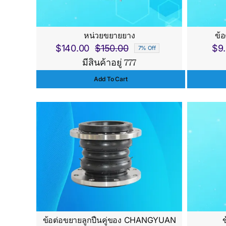
หน่วยขยายยาง
ข้
$
140.00
$
150.00
$
9
7% Off
Original
Current
มีสินค้าอยู่ 777
price
price
Add To Cart
was:
is:
$150.00.
$140.00.
ข้อต่อขยายลูกปืนคู่ของ CHANGYUAN
ข