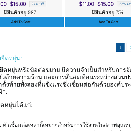
.00
$
15.00
$
11.00
$
15.00
27% Off
27% Of
Original
Current
Origina
Curren
มีสินค้าอยู่ 987
มีสินค้าอยู่ 754
price
price
price
price
Add To Cart
Add To Cart
was:
is:
was:
is:
$15.00.
$11.00.
$15.00.
$11.00.
1
ืดหยุ่น:
่แรงยืดหยุ่นหรือข้อต่อขยาย มีความจำเป็นสำหรับการจ
ยตัวด้วยความร้อน และการสั่นสะเทือนระหว่างส่วน
ตั้งท้ายทั้งสองที่แข็งแรงซึ่งเชื่อมต่อกันด้วยองค์ปร
้า.
ดหยุ่นได้แก่:
เชื่อมต่อเหล่านี้เหมาะสำหรับการใช้งานในสภาพอุณหภู