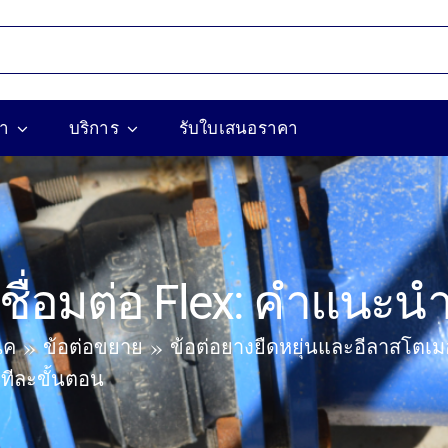
้า
บริการ
รับใบเสนอราคา
ชื่อมต่อ Flex: คำแนะน
ิค
ข้อต่อขยาย
ข้อต่อยางยืดหยุ่นและอีลาสโตเม
ทีละขั้นตอน