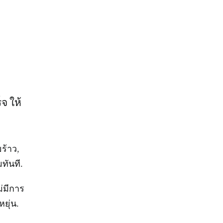
จ ให้
ร้าว,
ทันที.
่มีการ
ยุ่น.