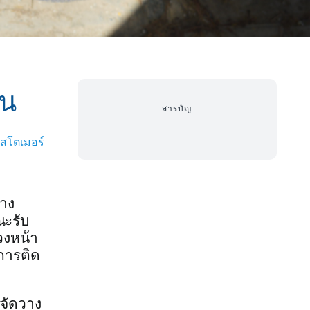
อน
สารบัญ
าสโตเมอร์
่าง
ณะรับ
วงหน้า
งการติด
รจัดวาง