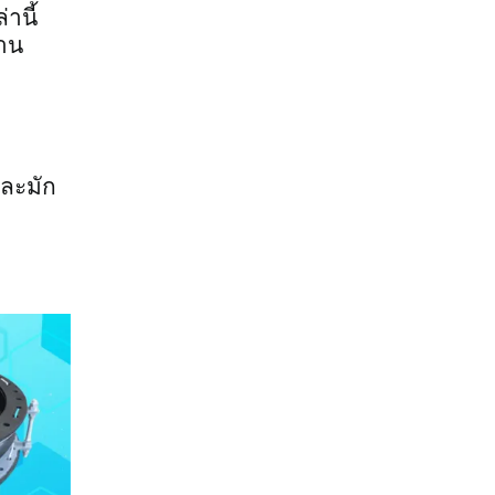
านี้
งาน
และมัก