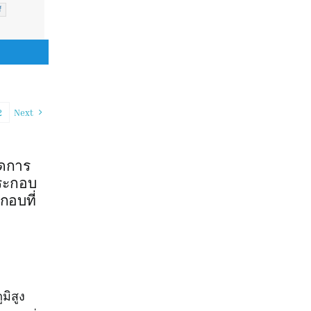
f
l
t
2
Next
ัดการ
ประกอบ
ะกอบที่
มิสูง