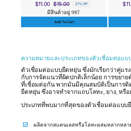
$
11.00
$
15.00
$
11
27% Off
Original
Current
มีสินค้าอยู่ 987
price
price
Add To Cart
was:
is:
$15.00.
$11.00.
ความหมายและประเภทของตัวเชื่อมต่อแบบย
ตัวเชื่อมต่อแบบยืดหยุ่น ซึ่งมักเรียกว่าคู
กับการจัดแนวที่ผิดปกติเล็กน้อย การขยา
ที่เชื่อมต่อกัน พวกมันมีคุณสมบัติเป็นการติด
ยืดหยุ่น ซึ่งอาจทำจากแถบโลหะ, ยาง, หรือผ
ประเภทที่พบมากที่สุดของตัวเชื่อมต่อแบบยื
ผลิตจากสแตนเลสหรือโลหะผสมหลากหลาย ตัว