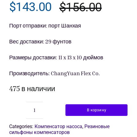
$
143.00
$
156.00
Перво
Текущ
Получить пре
цена
цена:
Порт отправки: порт Шанхая
соста
$143.0
Вес доставки: 29 фунтов
$156.0
Размеры доставки: 11 x 13 x 10 дюймов
Производитель: ChangYuan Flex Co.
475 в наличии
В корзину
Количество
товара
гибкий
Categories:
Компенсатор насоса
,
Резиновые
шарнир
сильфоны компенсаторов