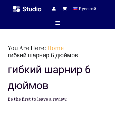
Skip
Русский
to
content
Toggle
Navigation
Домашняя с
You Are Here:
Home
гибкий шарнир 6 дюймов
Технические
гибкий шарнир 6
дюймов
Магаз
Be the first to leave a review.
Услуг