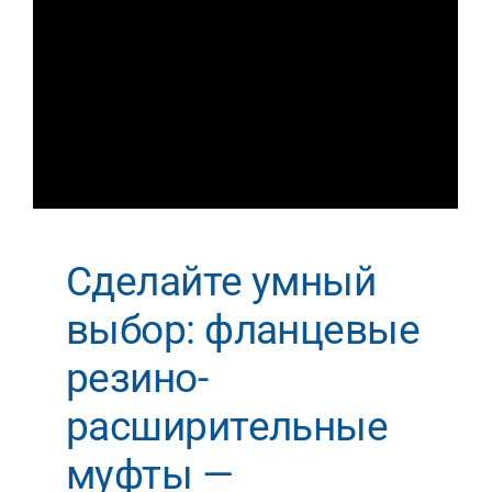
Сделайте умный
выбор: фланцевые
резино-
расширительные
муфты —