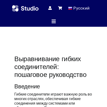
Skip
Русский
to
content
Toggle
Navigation
Домашняя с
Выравнивание гибких
Технические
соединителей:
пошаговое руководство
Магаз
Введение
Гибкие соединители играют важную роль во
Услуг
многих отраслях, обеспечивая гибкие
соединения между системами или