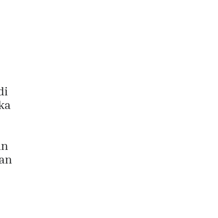
di
ka
an
kan