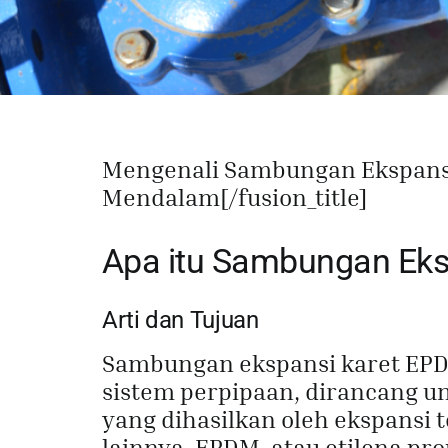
Mengenali Sambungan Ekspansi
Mendalam[/fusion_title]
Apa itu Sambungan Ek
Arti dan Tujuan
Sambungan ekspansi karet EP
sistem perpipaan, dirancang u
yang dihasilkan oleh ekspansi 
lainnya. EPDM, atau etilena pr