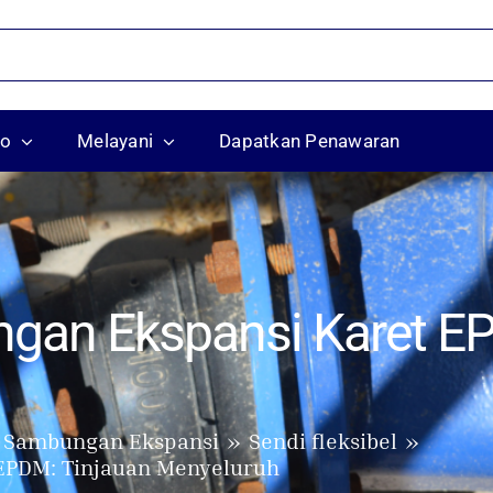
ko
Melayani
Dapatkan Penawaran
gan Ekspansi Karet EP
Sambungan Ekspansi
Sendi fleksibel
EPDM: Tinjauan Menyeluruh