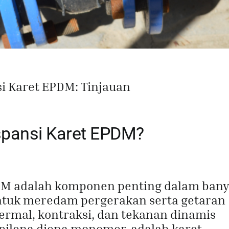
 Karet EPDM: Tinjauan
spansi Karet EPDM?
DM adalah komponen penting dalam ban
ntuk meredam pergerakan serta getaran
termal, kontraksi, dan tekanan dinamis
opilena diena monomer, adalah karet