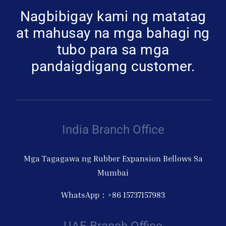
Nagbibigay kami ng matatag
Kumuha ng 
at mahusay na mga bahagi ng
tubo para sa mga
pandaigdigang customer.
India Branch Office
Mga Tagagawa ng Rubber Expansion Bellows Sa
Mumbai
WhatsApp：+86 15737157983
UAE Branch Office