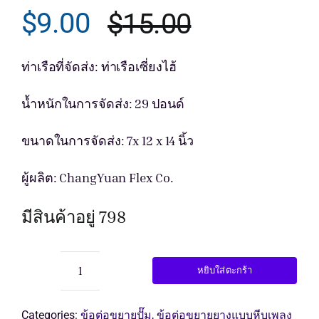
$
9.00
$
15.00
Original
Current
รับใบเสนอ
price
price
ท่าเรือที่จัดส่ง: ท่าเรือเซี่ยงไฮ้
was:
is:
น้ำหนักในการจัดส่ง: 29 ปอนด์
$15.00.
$9.00.
ขนาดในการจัดส่ง: 7x 12 x 14 นิ้ว
ผู้ผลิต: ChangYuan Flex Co.
มีสินค้าอยู่ 798
หยิบใส่ตะกร้า
จำนวน
ข้อ
ต่อ
Categories:
ข้อต่อขยายปั๊ม
,
ข้อต่อขยายยางแบบหีบเพลง