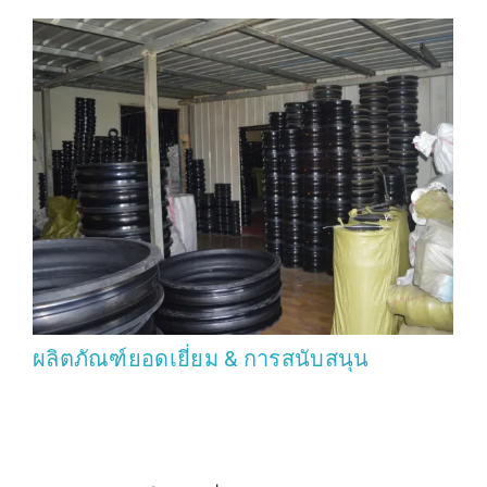
ผลิตภัณฑ์ยอดเยี่ยม & การสนับสนุน