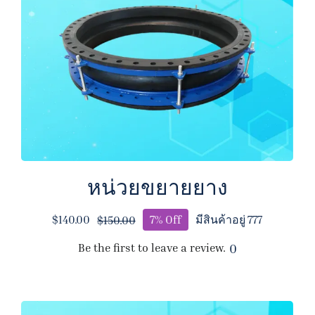
หน่วยขยายยาง
$
140.00
7% Off
มีสินค้าอยู่ 777
$
150.00
Original
Current
price
price
Be the first to leave a review.
0
was:
is:
$150.00.
$140.00.