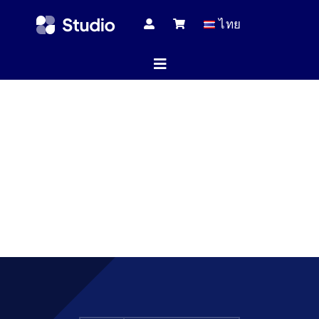
Skip
ไทย
to
content
Toggle
Navigation
หน้าแร
บทความทางเ
สินค้าทั้
บริกา