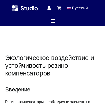
Skip
Русский
to
content
Toggle
Navigation
Домашняя с
Экологическое воздействие и
Технические
устойчивость резино-
компенсаторов
Магаз
Введение
Услуг
Резино-компенсаторы, необходимые элементы в