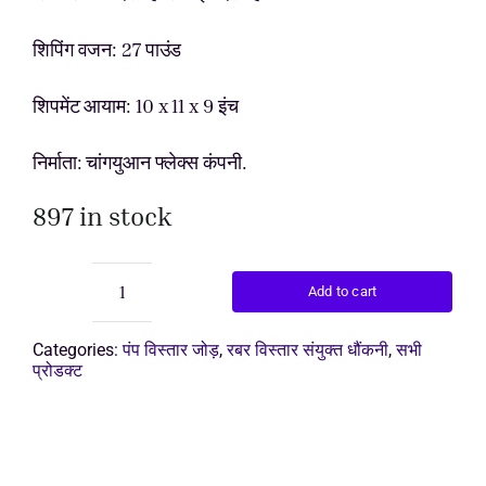
price
price
was:
is:
उद्धरण प्राप्
शिपिंग वजन: 27 पाउंड
$150.0
$140.0
शिपमेंट आयाम: 10 x 11 x 9 इंच
निर्माता: चांगयुआन फ्लेक्स कंपनी.
897 in stock
Add to cart
रबर
विस्तार
इकाई
Categories:
पंप विस्तार जोड़
,
रबर विस्तार संयुक्त धौंकनी
,
सभी
quantity
प्रोडक्ट