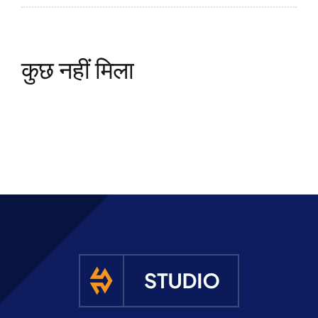
तापीय विस्तार जोड़
उद्धरण प्राप्
कुछ नहीं मिला
बेलो कम्पेसाटर
धातु नली
संयुक्त विघटन