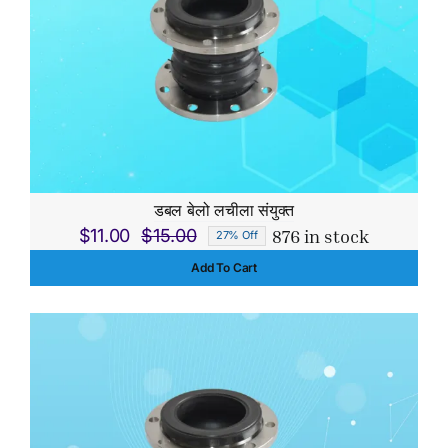
डबल बेलो लचीला संयुक्त
876 in stock
$
11.00
$
15.00
27% Off
Original
Current
Add To Cart
price
price
was:
is:
$15.00.
$11.00.