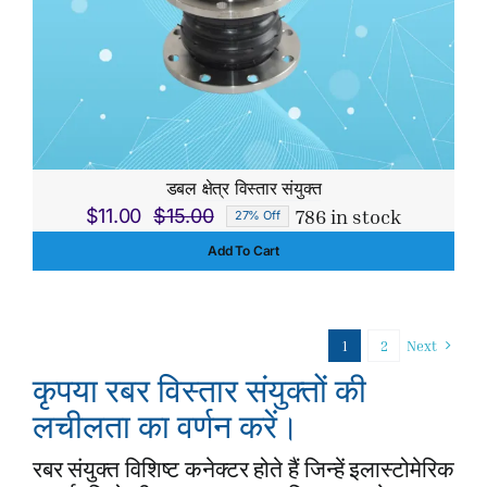
डबल क्षेत्र विस्तार संयुक्त
786 in stock
$
11.00
$
15.00
27% Off
Original
Current
Add To Cart
price
price
was:
is:
$15.00.
$11.00.
1
2
Next
कृपया रबर विस्तार संयुक्तों की
लचीलता का वर्णन करें।
रबर संयुक्त विशिष्ट कनेक्टर होते हैं जिन्हें इलास्टोमेरिक