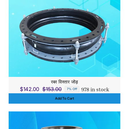
रबर विस्तार जोड़
978 in stock
$
142.00
$
153.00
7% Off
Original
Current
Add To Cart
price
price
was:
is:
$153.00.
$142.00.