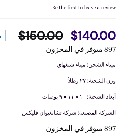
Be the first to leave a review.
$
150.00
$
140.00
f
السع
السع
897 متوفر في المخزون
الحا
الأص
ميناء الشحن: ميناء شنغهاي
هو:
هو:
وزن الشحنة: ٢٧ رطلاً
$150.00.
$140.00.
أبعاد الشحنة: ١٠ × ١١ × ٩ بوصات
الشركة المصنعة: شركة تشانغيوان فليكس
897 متوفر في المخزون