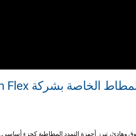
 وهادئ، تبرز أجهزة التمدد المطاطية كجزء أساسي. تلع