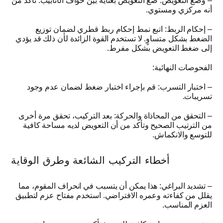
–
وضع التعويض
:
ضع التعويض بعناية بين حواف الأنابيب
.
تأكد من
أنه مركزي ومستوي
.
–
إحكام الربط
:
اتبع نمط إحكام ربط قطري لضمان توزيع
الضغط بشكل متساوٍ
.
لا تستخدم القوة الزائدة لأن ذلك قد يؤدي
إلى ضغط التعويض بشكل مفرط
.
الفحوصات النهائية
:
–
اختبار التسرب
:
قم بإجراء اختبار ضغط لضمان عدم وجود
تسريبات
.
–
التحقق من المحاذاة والحركة
:
بعد التركيب، تحقق مرة أخرى
من الترتيب الصحيح وتأكد من أن التعويض لديه مساحة كافية
للتوسع والانكماش
.
أخطاء التركيب الشائعة وطرق الوقاية
–
تشديد البراغي
:
هذا يمكن أن يتسبب في انحراف المقوم، مما
يقلل من كفاءته وعمره الافتراضي
.
استخدم مفتاح عزم لتطبيق
العزم المناسب
.