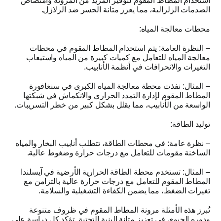
استخدام المطاط المقوم لتوفير المزيد من المرونة وامتصاص
الصدمات الزلزالية، مما يعزز متانة الجسر ضد الزلازل
.
محطات معالجة المياه
:
–
النظرة العامة
:
يتم استخدام المطاط المقوم في محطات
معالجة المياه للتعامل مع كميات كبيرة من المياه واستيعاب
التغيرات والانحرافات في أنظمة الأنابيب
.
–
المثال
:
نفذت محطة معالجة المياه الكبرى في سنغافورة
المطاط المقوم لإدارة التمدد الحراري والانكماش في شبكتها
الواسعة من الأنابيب، مما يقلل بشكل كبير من خطر التسريبات
.
توليد الطاقة
:
–
نظرة عامة
:
في محطات الطاقة، تتطلب أنابيب البخار والمياه
الساخنة مقومات للتعامل مع درجات حرارة وضغوط عالية
.
–
المثال
:
تستخدم محطة الطاقة الحرارية الأرضية في آيسلندا
المطاط المقوم للتعامل مع درجات حرارة عالية بالتزامن مع
تغيرات الضغط، مما يضمن الكفاءة التشغيلية والسلامة
.
تُبرز هذه الأمثلة مرونة المطاط المقوم في ظروف متنوعة
ودوره الحيوي في تعزيز متانة البنية التحتية
.
تؤكد كل دراسة على