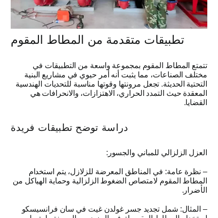
تطبيقات متقدمة من المطاط المقوم
تتمتع المطاط المقوم بمجموعة واسعة من التطبيقات في
مختلف الصناعات، مما يثبت أنه أمر حيوي في مشاريع البنية
التحتية الحديثة
.
تجعل مرونتها وقوتها مناسبة للتحديات الهندسية
المعقدة حيث التمدد الحراري، الاهتزازات، والانحرافات هي
القضايا
.
دراسة توضح تطبيقات فريدة
العزل الزلزالي للمباني والجسور
:
–
نظرة عامة
:
في المناطق المعرضة للزلازل، يتم استخدام
المطاط المقوم لامتصاص الضغوط الزلزالية وحماية الهياكل من
الأضرار
.
–
المثال
:
شمل تجديد جسر غولدن غيت في سان فرانسيسكو