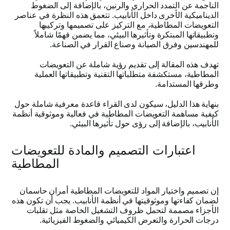
الناجمة عن التمدد الحراري والرنين، بالإضافة إلى الضغوط
الديناميكية الأخرى داخل الأنابيب
.
تتعمق هذه النظرة في عناصر
ى عرض أسعار
التعويضات المطاطية، مع التركيز على تصميمها وتركيبها
وتطبيقاتها المبتكرة وتأثيرها البيئي، مما يضمن فهمًا شاملاً
للمهندسين وفرق الصيانة وصناع القرار في الصناعة
.
تهدف هذه المقالة إلى تقديم رؤية شاملة عن التعويضات
المطاطية، مستكشفة متطلباتها التقنية وتطبيقاتها العملية
وطرقها المستدامة
.
بنهاية هذا الدليل، سيكون لدى القراء قاعدة معرفية شاملة حول
كيفية مساهمة التعويضات المطاطية في فعالية وموثوقية أنظمة
الأنابيب، بالإضافة إلى رؤى حول تأثيرها البيئي
.
اعتبارات التصميم والمادة للتعويضات
المطاطية
إن تصميم واختيار المواد للتعويضات المطاطية أمران حاسمان
لضمان كفاءتها وموثوقيتها في أنظمة الأنابيب
.
يجب أن تكون هذه
الأجزاء مصممة لتحمل ظروف التشغيل الخاصة مثل تقلبات
درجات الحرارة والتعرض الكيميائي والضغوط الفيزيائية
.