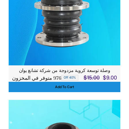
وصلة توسعة كروية مزدوجة من شركة تشانغ يوان
976 متوفر في المخزون
$
15.00
$
9.00
40% Off
السعر
السعر
Add To Cart
الحالي
الأصلي
هو:
هو:
$15.00.
$9.00.