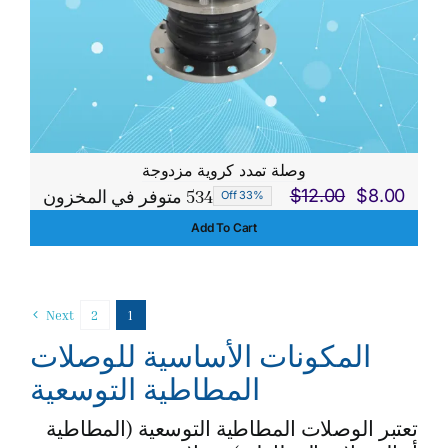
وصلة تمدد كروية مزدوجة
534 متوفر في المخزون
$
12.00
$
8.00
33% Off
السعر
السعر
Add To Cart
الحالي
الأصلي
هو:
هو:
$12.00.
$8.00.
Next
2
1
المكونات الأساسية للوصلات
المطاطية التوسعية
تعتبر الوصلات المطاطية التوسعية (المطاطية