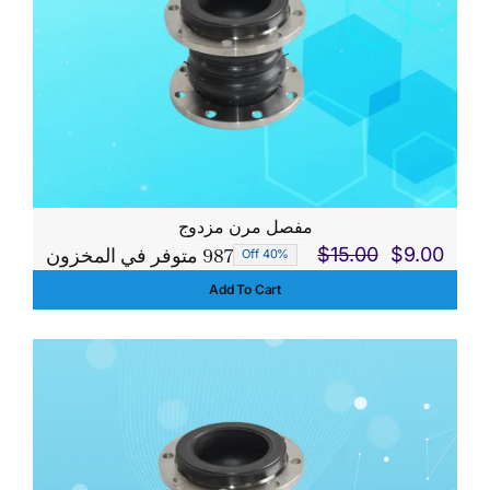
مفصل مرن مزدوج
987 متوفر في المخزون
$
15.00
$
9.00
40% Off
السعر
السعر
Add To Cart
الحالي
الأصلي
هو:
هو:
$15.00.
$9.00.