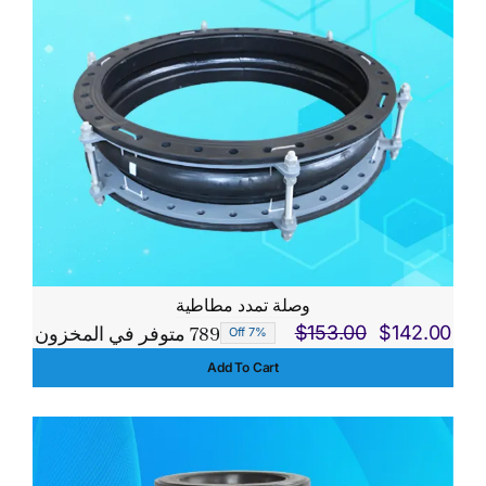
وصلة تمدد مطاطية
789 متوفر في المخزون
$
153.00
$
142.00
7% Off
السعر
السعر
Add To Cart
الحالي
الأصلي
هو:
هو:
$153.00.
$142.00.