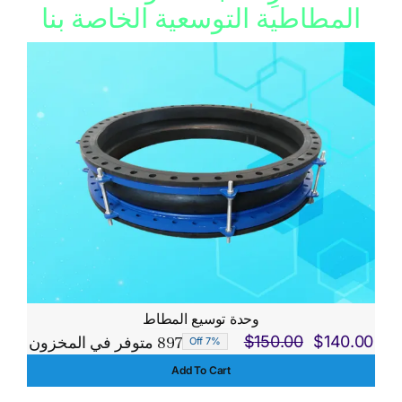
المطاطية التوسعية الخاصة بنا
وحدة توسيع المطاط
897 متوفر في المخزون
$
150.00
$
140.00
7% Off
السعر
السعر
Add To Cart
الحالي
الأصلي
هو:
هو: