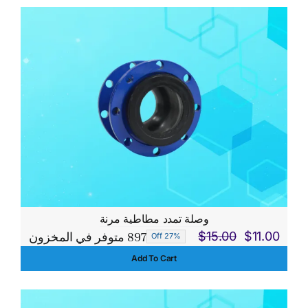
$150.00.
$140.00.
وصلة تمدد مطاطية مرنة
897 متوفر في المخزون
$
15.00
$
11.00
27% Off
السعر
السعر
Add To Cart
الحالي
الأصلي
هو:
هو:
$15.00.
$11.00.