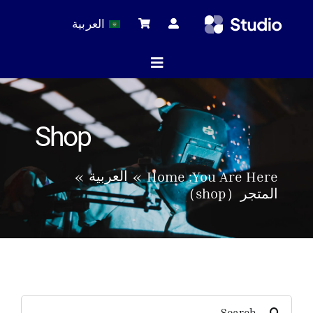
Ski
العربية
t
conten
Toggle
Navigation
ة الرئيسية
Shop
لات التقنية
العربية
Home
You Are Here:
المتجر（shop）
 المنتجات
خدمة
Search