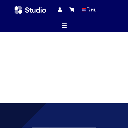
Skip
ไทย
to
content
Toggle
Navigation
หน้าแร
บทความทางเ
สินค้าทั้
บริกา