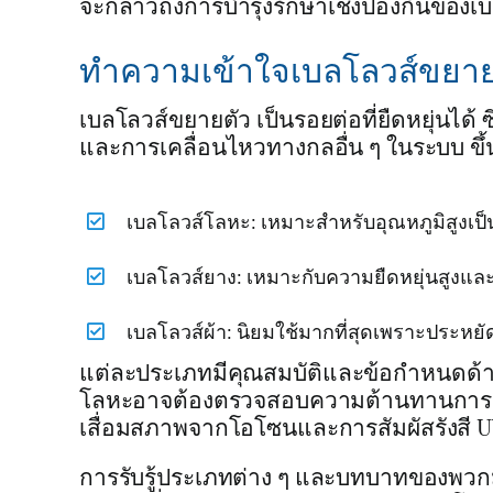
จะกล่าวถึงการบำรุงรักษาเชิงป้องกันของเ
ทำความเข้าใจเบลโลวส์ขยาย
เบลโลวส์ขยายตัว เป็นรอยต่อที่ยืดหยุ่นได
และการเคลื่อนไหวทางกลอื่น ๆ ในระบบ ขึ้นอ
เบลโลวส์โลหะ: เหมาะสำหรับอุณหภูมิสูงเป
เบลโลวส์ยาง: เหมาะกับความยืดหยุ่นสูงแ
เบลโลวส์ผ้า: นิยมใช้มากที่สุดเพราะประห
แต่ละประเภทมีคุณสมบัติและข้อกำหนดด้าน
โลหะอาจต้องตรวจสอบความต้านทานการกั
เสื่อมสภาพจากโอโซนและการสัมผัสรังสี 
การรับรู้ประเภทต่าง ๆ และบทบาทของพวกม