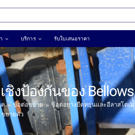
้า
บริการ
รับใบเสนอราคา
าเชิงป้องกันของ Bellow
ิค
ข้อต่อขยาย
ข้อต่อยางยืดหยุ่นและอีลาสโตเม
s ขยายตัว