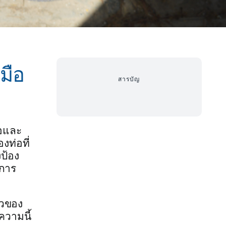
มือ
สารบัญ
่อและ
ท่อที่
ป้อง
้การ
ลวของ
ความนี้