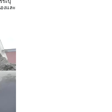
รระบุ
ื่องและ