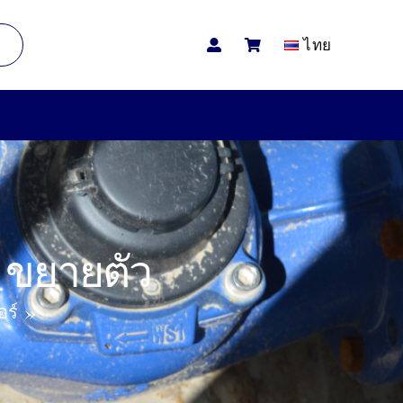
ไทย
s ขยายตัว
อร์