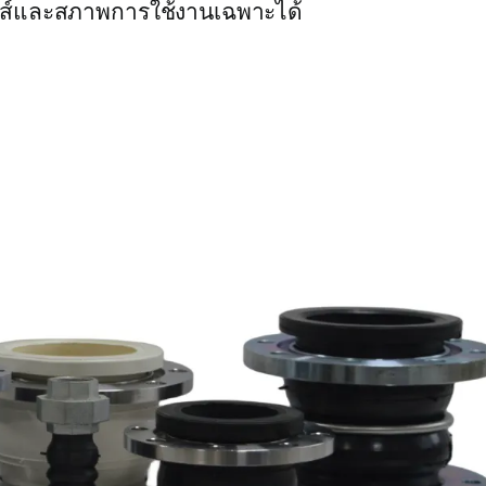
วส์และสภาพการใช้งานเฉพาะได้