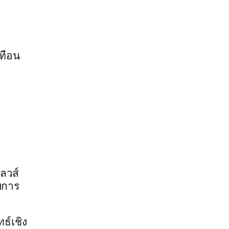
เทือน
ลวส์
บการ
ธ์เชิง