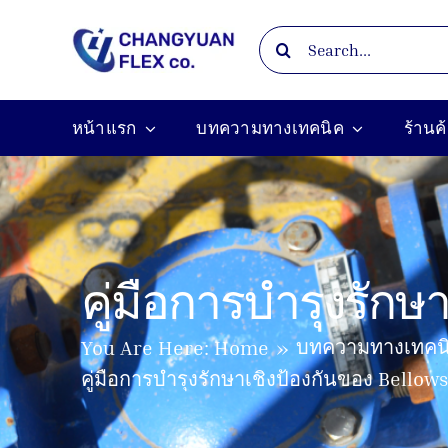
Skip
Search
to
for:
content
หน้าแรก
บทความทางเทคนิค
ร้านค
คู่มือการบำรุงรักษ
บทความทางเทคน
You Are Here:
Home
คู่มือการบำรุงรักษาเชิงป้องกันของ Bellow