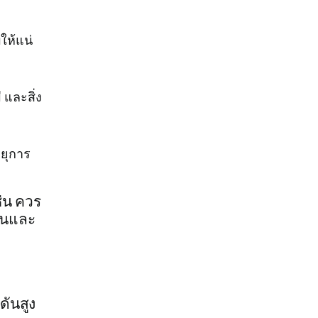
ให้แน่
และสิ่ง
ายุการ
่น ควร
่นและ
ันสูง