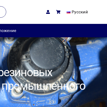
Русский
дложение
 резиновых
я промышленного