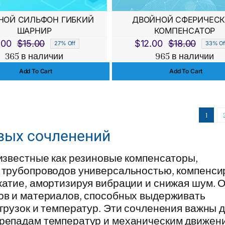
НОЙ СИЛЬФОН ГИБКИЙ
ДВОЙНОЙ СФЕРИЧЕС
ШАРНИР
КОМПЕНСАТОР
.00
$
15.00
$
12.00
$
18.00
27% Off
33% Of
Первоначальная
Текущая
Перво
Текущ
365 в наличии
965 в наличии
цена
цена:
цена
цена:
Add To Cart
Add To Cart
составляла
$11.00.
состав
$12.00
$15.00.
$18.00
1
вых сочленений
известные как резиновые компенсаторы,
 трубопроводов универсальностью, компенси
жатие, амортизируя вибрации и снижая шум. 
ов и материалов, способных выдерживать
грузок и температур. Эти сочленения важны 
репадам температур и механическим движен