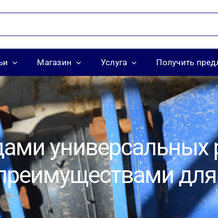
ьи
Магазин
Услуга
Получить пре
дами универсальных
 преимуществами дл