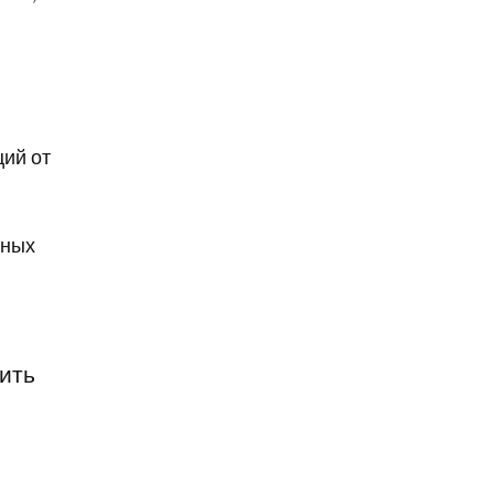
ий от
дных
сить