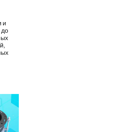
 и
 до
ных
й,
ных