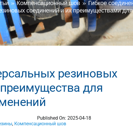
тьи
Компенсационный шов
Гибкое соедине
резиновых соединений и их преимуществами дл
ерсальных резиновых
 преимущества для
менений
Published On: 2025-04-18
езины
,
Компенсационный шов