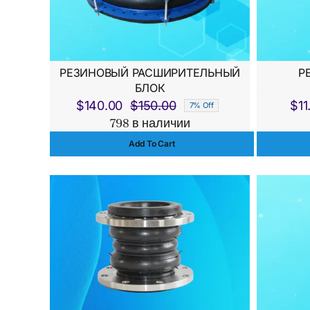
РЕЗИНОВЫЙ РАСШИРИТЕЛЬНЫЙ
Р
БЛОК
$
140.00
$
150.00
$
11
7% Off
Первоначальная
Текущая
798 в наличии
цена
цена:
Add To Cart
составляла
$140.00.
$150.00.