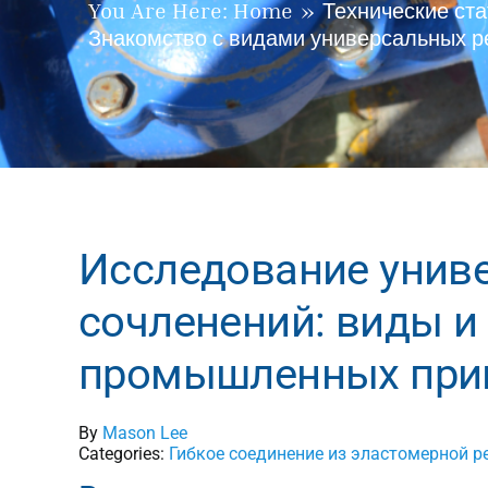
Технические ста
You Are Here:
Home
Знакомство с видами универсальных 
Исследование унив
сочленений: виды и
промышленных при
By
Mason Lee
Categories:
Гибкое соединение из эластомерной р