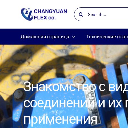
Skip
Search
to
for:
content
Домашняя страница
Технические стат
Знакомство с ви
соединений и их
применения