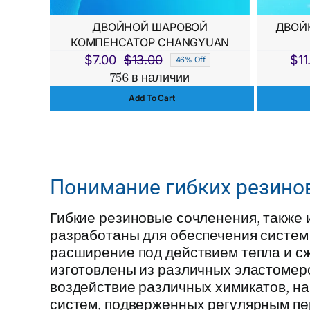
ДВОЙНОЙ ШАРОВОЙ
ДВОЙ
КОМПЕНСАТОР CHANGYUAN
$
7.00
$
13.00
$
11
46% Off
Первоначальная
Текущая
756 в наличии
цена
цена:
Add To Cart
составляла
$7.00.
$13.00.
Понимание гибких резино
Гибкие резиновые сочленения, также 
разработаны для обеспечения систем
расширение под действием тепла и с
изготовлены из различных эластомер
воздействие различных химикатов, на
систем, подверженных регулярным пе