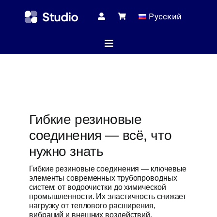
Skip
Русский
to
content
Toggle
Navigation
Домашняя с
Гибкие резиновые
Технические
соединения — всё, что
нужно знать
Магаз
Гибкие резиновые соединения — ключевые
элементы современных трубопроводных
систем: от водоочистки до химической
промышленности. Их эластичность снижает
Услуг
нагрузку от теплового расширения,
вибраций и внешних воздействий.