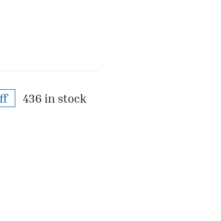
ff
436 in stock
al
nt
0.
0.