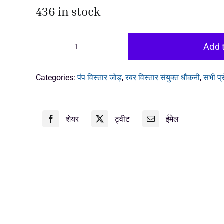
436 in stock
Add t
लचीला
रबर
निकला
Categories:
पंप विस्तार जोड़
,
रबर विस्तार संयुक्त धौंकनी
,
सभी प्
हुआ
किनारा
quantity
शेयर
ट्वीट
ईमेल