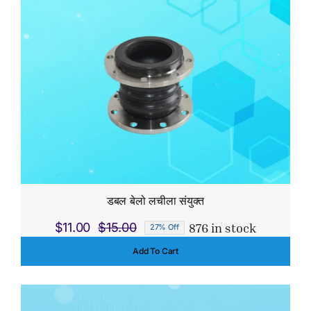
डबल बेलो लचीला संयुक्त
876 in stock
$
11.00
$
15.00
27% Off
Original
Current
Add To Cart
price
price
was:
is:
$15.00.
$11.00.