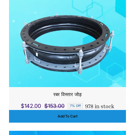
$15.00.
$10.00.
रबर विस्तार जोड़
978 in stock
$
142.00
$
153.00
7% Off
Original
Current
Add To Cart
price
price
was:
is:
$153.00.
$142.00.