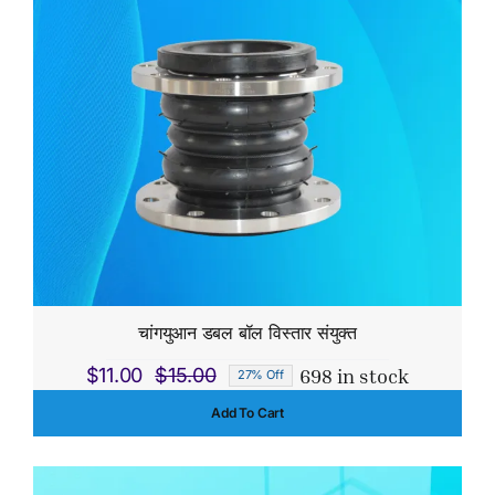
चांगयुआन डबल बॉल विस्तार संयुक्त
698 in stock
$
11.00
$
15.00
27% Off
Original
Current
Add To Cart
price
price
was:
is:
$15.00.
$11.00.