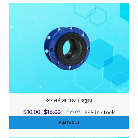
$150.00.
$140.00.
रबर लचीला विस्तार संयुक्त
698 in stock
$
10.00
$
15.00
33% Off
Original
Current
Add To Cart
price
price
was:
is: