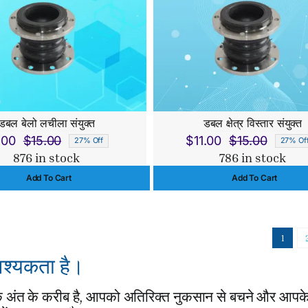
डबल बेलो लचीला संयुक्त
डबल क्षेत्र विस्तार संयुक्त
.00
$
15.00
$
11.00
$
15.00
27% Off
27% Of
Original
Current
Origina
Curren
876 in stock
786 in stock
price
price
price
price
Add To Cart
Add To Cart
was:
is:
was:
is:
$15.00.
$11.00.
$15.00.
$11.00.
1
वश्यकता है।
अंत के करीब है, आपको अतिरिक्त नुकसान से बचने और आपके 