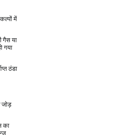
्पों में
ी गैस या
हो गया
ाप्त ठंडा
 जोड़
्स का
न्ज