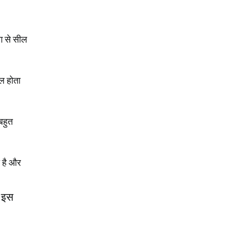
ंग से सील
फल होता
बहुत
ा है और
। इस