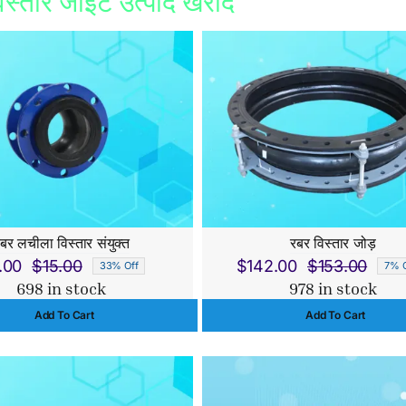
िस्तार जॉइंट उत्पाद खरीदें
बर लचीला विस्तार संयुक्त
रबर विस्तार जोड़
.00
$
15.00
$
142.00
$
153.00
33% Off
7% O
Original
Current
Origi
Curr
698 in stock
978 in stock
price
price
price
price
Add To Cart
Add To Cart
was:
is:
was:
is:
$15.00.
$10.00.
$153.
$142