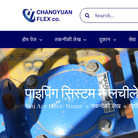
Skip
Search
to
for:
content
होम पेज
तकनीकी लेख
दुकान
सेवा
पाइपिंग सिस्टम में लचीले
तकनीकी लेख
ताप
You Are Here:
Home