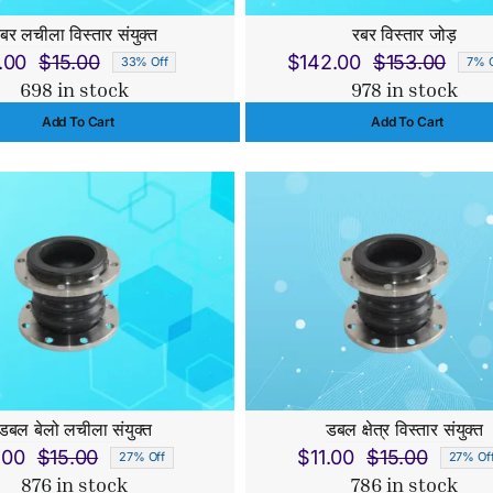
बर लचीला विस्तार संयुक्त
रबर विस्तार जोड़
.00
$
15.00
$
142.00
$
153.00
33% Off
7% O
Original
Current
Origi
Curr
698 in stock
978 in stock
price
price
price
price
Add To Cart
Add To Cart
was:
is:
was:
is:
$15.00.
$10.00.
$153.
$142
डबल बेलो लचीला संयुक्त
डबल क्षेत्र विस्तार संयुक्त
.00
$
15.00
$
11.00
$
15.00
27% Off
27% Of
Original
Current
Origina
Curren
876 in stock
786 in stock