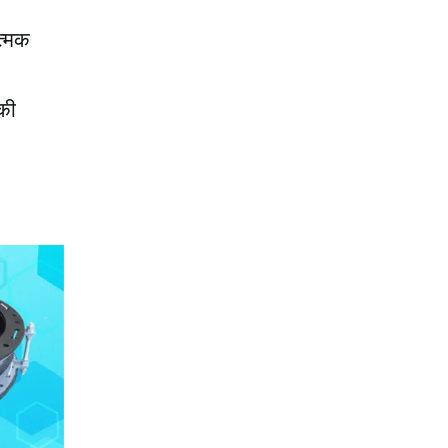
ात्मक
 की