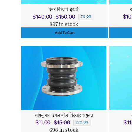
रबर विस्तार इकाई
र
$
140.00
$
150.00
$
10
7% Off
Original
Current
897 in stock
price
price
Add To Cart
was:
is:
$150.00.
$140.00.
चांगयुआन डबल बॉल विस्तार संयुक्त
$
11.00
$
15.00
$
11
27% Off
Original
Current
698 in stock