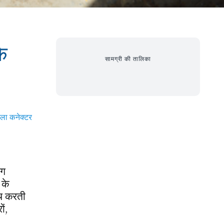
े
सामग्री की तालिका
ला कनेक्टर
ंग
 के
ंच करती
ों
,