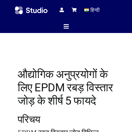
Skip
हिन्दी
to
content
Toggle
Navigation
होम पेज
औद्योगिक अनुप्रयोगों के
तकनीकी 
लिए EPDM रबड़ विस्तार
सभी प्रोड
जोड़ के शीर्ष 5 फायदे
परिचय
सेवा