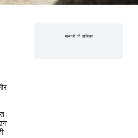
सामग्री की तालिका
 और
ुत
दान
ती