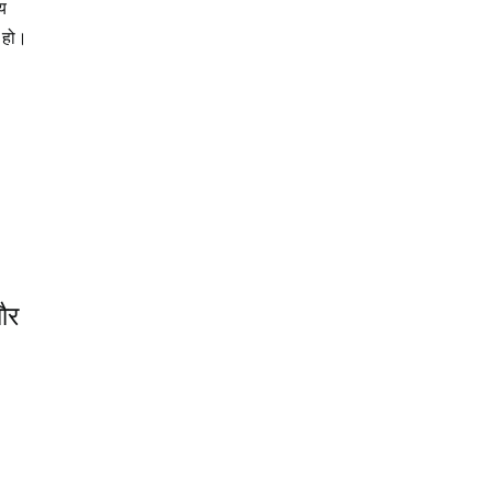
ीय
ल हो।
और