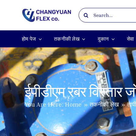
Skip
Search
to
for:
content
होम पेज
तकनीकी लेख
दुकान
सेवा
ईपीडीएम रबर विस्तार 
तकनीकी लेख
ताप
You Are Here:
Home