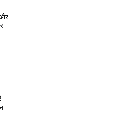
ं और
बर
ं
इन