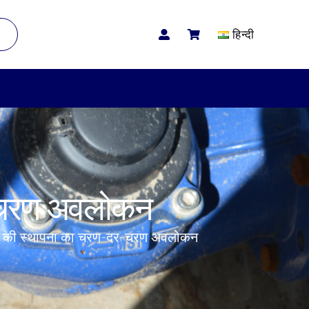
हिन्दी
दर-चरण अवलोकन
़ों की स्थापना का चरण-दर-चरण अवलोकन