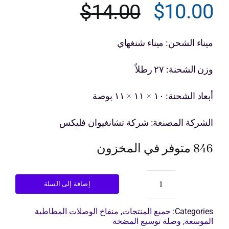
$
10.00
$
14.00
السعر
السعر
ى عرض أسعار
الحالي
الأصلي
ميناء الشحن: ميناء شنغهاي
هو:
هو:
وزن الشحنة: ٢٧ رطلاً
$14.00.
$10.00.
أبعاد الشحنة: ١٠ × ١١ × ١١ بوصة
الشركة المصنعة: شركة تشانغيوان فليكس
846 متوفر في المخزون
إضافة إلى السلة
كمية
مُعَوِّض
التمدد
Categories:
جميع المنتجات
,
منفاخ الوصلات المطاطية
المطاطي
الموسعة
,
وصلة توسيع المضخة