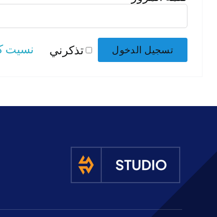
نسيت ك
تذكرني
تسجيل الدخول