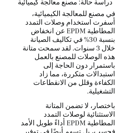
دراسة حالة: مصنع معالجة كيميائية
في مصنع للمعالجة الكيميائية،
أسفرت استخدام وصلات التمدد
المطاطية EPDM عن انخفاض
بنسبة 30% في تكاليف الصيانة
خلال 3 سنوات. لقد سمحت متانة
هذه الوصلات للمصنع بالعمل
باستمرار دون الحاجة إلى
استبدالات متكررة، مما زاد
الكفاءة وقلل من الانقطاعات
التشغيلية.
باختصار، لا تضمن المتانة
الاستثنائية لوصلات التمدد
المطاطية EPDM أداءً طويل الأمد
فحسب، بل تسهم أيضًا في توفير