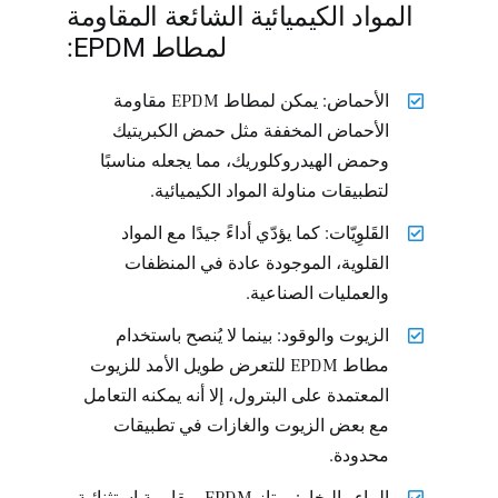
المواد الكيميائية الشائعة المقاومة
لمطاط EPDM:
الأحماض: يمكن لمطاط EPDM مقاومة
الأحماض المخففة مثل حمض الكبريتيك
وحمض الهيدروكلوريك، مما يجعله مناسبًا
لتطبيقات مناولة المواد الكيميائية.
القَلوِيّات: كما يؤدّي أداءً جيدًا مع المواد
القلوية، الموجودة عادة في المنظفات
والعمليات الصناعية.
الزيوت والوقود: بينما لا يُنصح باستخدام
مطاط EPDM للتعرض طويل الأمد للزيوت
المعتمدة على البترول، إلا أنه يمكنه التعامل
مع بعض الزيوت والغازات في تطبيقات
محدودة.
الماء والبخار: يمتاز EPDM بمقاومة استثنائية